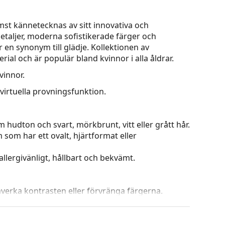
st kännetecknas av sitt innovativa och
detaljer, moderna sofistikerade färger och
r en synonym till glädje. Kollektionen av
rial och är populär bland kvinnor i alla åldrar.
vinnor.
virtuella provningsfunktion.
 hudton och svart, mörkbrunt, vitt eller grått hår.
m som har ett ovalt, hjärtformat eller
allergivänligt, hållbart och bekvämt.
påverka kontrasten eller förvränga färgerna.
från och ner där linsens nedersta del är ljusast.
ra direkt solljus och den ljusare färgen nedtill ger
 orientering i rummet och är idealisk för till