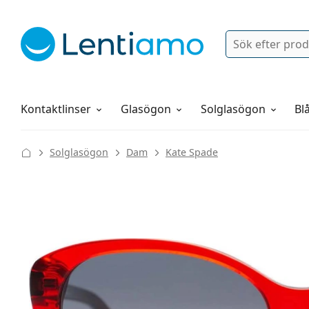
Sök
Logga in
Navigeringsmeny
Linsvätskor
Allt om att handla hos oss
Kontaktlinser
Glasögon
Solglasögon
Blå
Solglasögon
Dam
Kate Spade