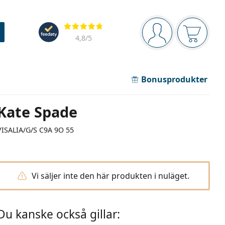
Navigeringsmeny
Recensioner
Du är inloggad
Varukor
4,8
/5
Bonusprodukter
Kate Spade
VISALIA/G/S C9A 9O 55
Vi säljer inte den här produkten i nuläget.
Du kanske också gillar: