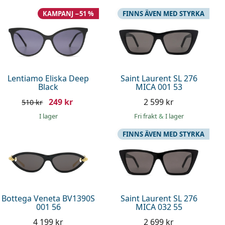
KAMPANJ −51 %
FINNS ÄVEN MED STYRKA
Lentiamo Eliska Deep
Saint Laurent SL 276
Black
MICA 001 53
249 kr
2 599 kr
510 kr
I lager
Fri frakt
&
I lager
FINNS ÄVEN MED STYRKA
Bottega Veneta BV1390S
Saint Laurent SL 276
001 56
MICA 032 55
4 199 kr
2 699 kr