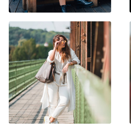
Fjädergångjärn:
Nej
Tillbehör
Fodral:
Ja
Putsduk:
Ja
Övrigt
Kön:
Dam
Kategori:
Solglasögon
Varumärke:
Kate Spade
Användning:
Enligt mode
Kod:
VISALIA/G/S C9A 9O