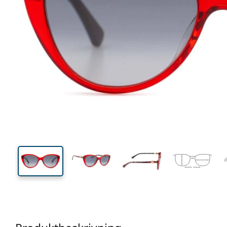
136 mm
Bredd
Linsbred
45 mm
55 mm
Linshöjd
Linsbredd