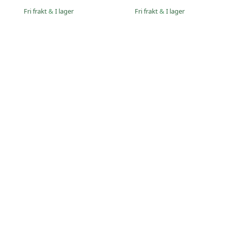
Fri frakt
&
I lager
Fri frakt
&
I lager