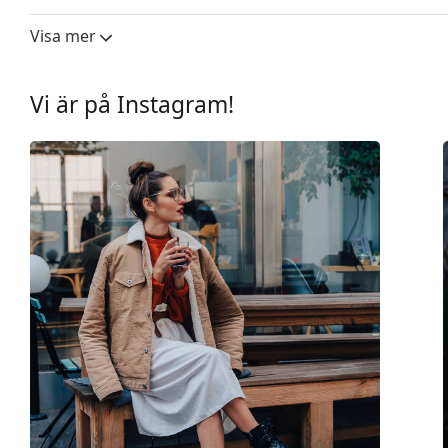
Linsbredd:
55 mm
Visa mer
Linsmaterial:
Plast
UV-filter 400:
Ja
Vi är på Instagram!
Båge
Bågform:
Cat Eye
Bågfärg:
Röd
Bågmaterial:
Acetat
Storlek:
M
Bredd:
136 mm
Skalmlängd:
140 mm
Näsbryggans bredd:
16 mm
Vikt:
220 g
Justerbara näskuddar:
Nej