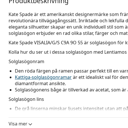
Produktbeskrivning
Kate Spade är ett amerikanskt designermärke som främ
revolutionära tillvägagångssätt. Inriktade och lekfulla 
eleganta silhuetter skapar en unik individuell stil som ä
solglasögon erbjuder en rad olika stilar, färger och mate
Kate Spade VISALIA/G/S C9A 9O 55
är solglasögon för k
Kolla hur du ser ut i dessa solglasögon med Lentiamos 
Solglasögonram
Den röda färgen på ramen passar perfekt till en varm
Kattiga-solglasögonramar
är ett idealiskt val för de
diamantformat ansikte.
Solglasögonens båge är tillverkad av acetat, som är 
Solglasögon lins
De grå linserna minskar ljusets intensitet utan att 
Solglasögonen har
gradientlinser
som är tonade uppi
Den mörkaste färgen upptill gör det möjligt att filtre
Visa mer
tillräcklig synlighet. Denna linsbehandling ger bättre