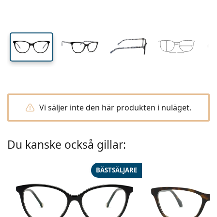
Reseförpackning
Form
Nyheter
Linshöjd
Linsbredd
Näsbryggans bredd
Skaffa linsabonnemang
Linsetuier
Air Optix
Form
Färgade linser
Lentiamo
Dygnetruntlinser
Glasögon med blåljusfilter
På rea
Typer
Erbjudanden
Dam
Herr
Barn
Tillbehör
Ever Clean Plus
Fyrpack
Glas
För hårda linser
Kvadratisk
På rea
Presentkort
Inspiration & tips
Lenjoy
Kvadratisk
Värde paket
Ray-Ban
Glasögon för gamers
Hållbar
Form
Nyheter
Varumärke
Spegelglasögon
För mjuka linser
Rektangulär
Hållbar
Linsvätskor
–
Typ
Alla bågar
Köpa glasögon online
på rea
Soflens
Rektangulär
Vogue
Clip-on
Varumärke
Presentkort
Kvadratisk
Begränsad upplaga
Typ av glasögon
Lentiamo
Polariserade
Fysiologisk saltlösning
Rund
Presentkort
Linsvätskor –
Volym
Universal linsvätska
Glasögon guide
Purevision
Rund
Esprit
Inspiration & tips
Läsglasögon
Lentiamo
Rektangulär
På rea
Inspiration & tips
Sport
Bonusprodukter
Ray-Ban
Fotokromatiska
Alla linsvätskor
Pilot
Linsvätskor –
Flerpack
50 till 120 ml
Peroxidlösning
Mät din pupilldistans
Proclear
Pilot
Alla datorglasögon
Polaroid
Glasögon guide
Läsglasögon/solskydd
Izipizi
Rund
Hållbar
Alla solglasögon
Solglasögon guide
Enligt mode
Polaroid
Gradient
Bästsäljande produkter
Tvåpack
Cat Eye
225 till 500 ml
Utan konserveringsmedel
Vi säljer inte den här produkten i nuläget.
Guide för receptbelagda solglasögon
Clariti
Cat Eye
Allt om att handla hos oss
Emporio Armani
Läsglasögon/skärm
Läsglasögon/skärm
Ray-Ban
Cat Eye
Presentkort
Sportglasögon guide
Suncovers
Meller
Glasögontillbehör
Solunate
Trepack
Reseförpackning
Presentguide
Precision
Armani Exchange
Presentguide
Upptäck alla
Leveransmetoder
Solglasögon guide för barn
Behöver du hjälp?
Läsglasögon/solskydd
Kontaktlinser
Oakley
Kedjor till glasögon
Ever Clean Plus
Du kanske också gillar:
Fyrpack
För hårda linser
We also speak English
Total
Hugo Boss
Betalningsmetoder
Guide för receptbelagda solglasögon
Erbjudanden
Solglasögon med styrka
Linsetuier
(Mån-fre 8:30-16:00)
Michael Kors
Glasögonfodral
För mjuka linser
info@lentiamo.se
BÄSTSÄLJARE
Michael Kors
Bonusprodukt
Alla tillbehör
Presentguide
Presentkort
Ögonvård
Emporio Armani
Övriga accessoarer
Fysiologisk saltlösning
+46 850 780 578
Marc Jacobs
Ögondroppar
Gucci
Alla linsvätskor
Offline
Upptäck alla