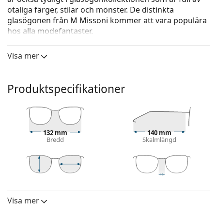
otaliga färger, stilar och mönster. De distinkta
glasögonen från M Missoni kommer att vara populära
hos alla modefantaster.
M Missoni MMI 0067 08A 16 54
är glasögon för kvinnor.
Visa mer
Glasögonram
Den svarta färgen på ramen passar perfekt till en
Produktspecifikationer
kall hudton och ljusblont, ljusbrunt eller svart hår.
Kattiga-bågar är ett idealiskt val för dem som har
ett ovalt, hjärtformat eller diamantformat ansikte.
Glasögonramen är tillverkad av högkvalitativ plast
som ger hög hållbarhet, bekväm komfort och ett
132 mm
140 mm
Bredd
Skalmlängd
exceptionellt utseende.
Glasögon med ram har de vanligaste typerna av
bågar som består av en ram framsida och ett par
skalmar. De kommer att höja och komplettera din
42 mm
54 mm
16 mm
stil tack vare sin märkbara design. En av deras
Linshöjd
Linsbredd
Näsbryggans bredd
fördelar är robusthet, hållbarhet, det faktum att de
Visa mer
Lins
omsluter linsen helt och hållet och framför allt
Linshöjd:
42 mm