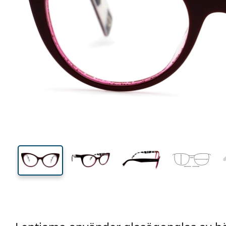
125 mm
Bredd
Linsbred
48 mm
50 mm
Linshöjd
Linsbredd