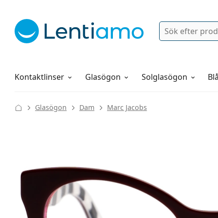
Sök
Logga in
Navigeringsmeny
Linsvätskor
Allt om att handla hos oss
Kontaktlinser
Glasögon
Solglasögon
Blå
Glasögon
Dam
Marc Jacobs