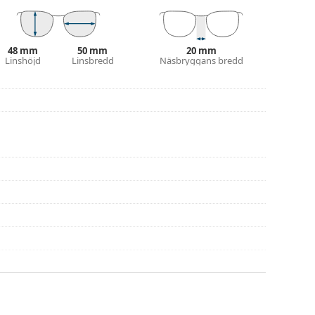
na före användning
48 mm
50 mm
20 mm
Linshöjd
Linsbredd
Näsbryggans bredd