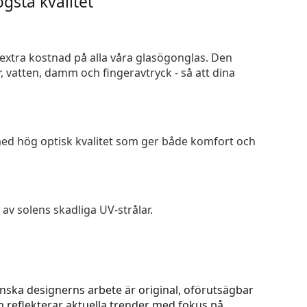
gsta kvalitet
n extra kostnad på alla våra glasögonglas. Den
 vatten, damm och fingeravtryck - så att dina
 med hög optisk kvalitet som ger både komfort och
av solens skadliga UV-strålar.
nska designerns arbete är original, oförutsägbar
n reflekterar aktuella trender med fokus på