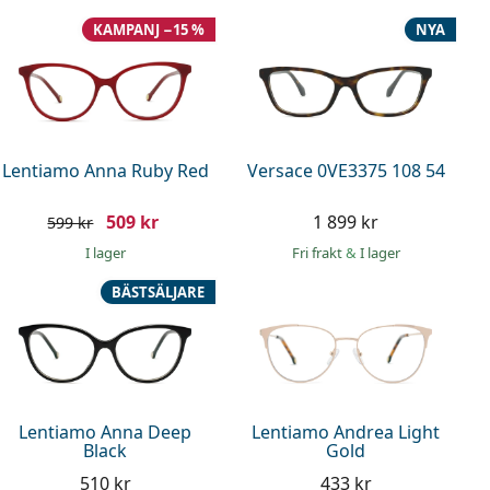
KAMPANJ −15 %
NYA
Lentiamo Anna Ruby Red
Versace 0VE3375 108 54
509 kr
1 899 kr
599 kr
I lager
Fri frakt
&
I lager
BÄSTSÄLJARE
Lentiamo Anna Deep
Lentiamo Andrea Light
Black
Gold
510 kr
433 kr