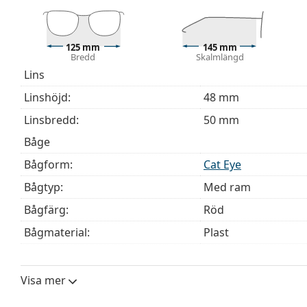
behöver hjälp med att välja ditt par.
Detta är en medicinteknisk produkt. Läs instruktioner
125 mm
145 mm
Bredd
Skalmlängd
Lins
Linshöjd:
48 mm
Linsbredd:
50 mm
Båge
Bågform:
Cat Eye
Bågtyp:
Med ram
Bågfärg:
Röd
Bågmaterial:
Plast
Storlek:
S
Bredd:
125 mm
Visa mer
Skalmlängd:
145 mm