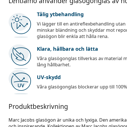
Lentiamo använder glasögonglas av hö
Tålig ytbehandling
Vi lägger till en antireflexbehandling uta
minskar bländning och skyddar mot repor,
glasögon blir enkla att hålla rena.
Klara, hållbara och lätta
Våra glasögonglas tillverkas av material
lång hållbarhet.
UV-skydd
Våra glasögonglas blockerar upp till 100% 
Produktbeskrivning
Marc Jacobs glasögon är unika och lyxiga. Den amerika
och inspirerande. Kollektionen av Marc Jacobs glasögo