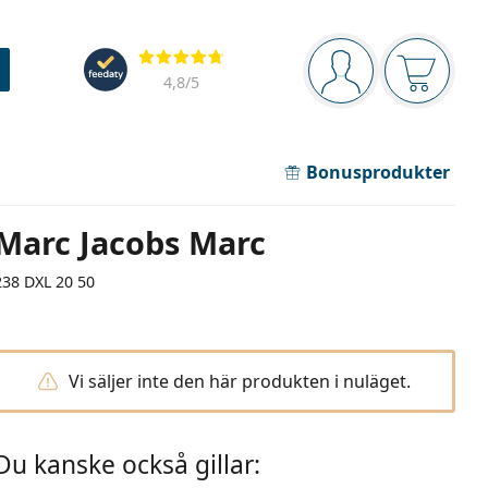
Navigeringsmeny
Recensioner
Du är inloggad
Varukor
4,8
/5
Bonusprodukter
Marc Jacobs Marc
238 DXL 20 50
Vi säljer inte den här produkten i nuläget.
Du kanske också gillar: