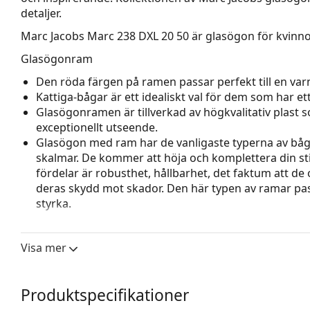
detaljer.
Marc Jacobs Marc 238 DXL 20 50
är glasögon för kvinno
Glasögonram
Den röda färgen på ramen passar perfekt till en varm
Kattiga-bågar är ett idealiskt val för dem som har et
Glasögonramen är tillverkad av högkvalitativ plast
exceptionellt utseende.
Glasögon med ram har de vanligaste typerna av båg
skalmar. De kommer att höja och komplettera din sti
fördelar är robusthet, hållbarhet, det faktum att de 
deras skydd mot skador. Den här typen av ramar pass
styrka.
Tillbehör
Visa mer
Vi levererar glasögonen i sitt originalfodral. Fodral
Den medföljande putsduken är idealisk för rengörin
modeller kan komma med en tygpåse i stället för en
Produktspecifikationer
Upptäck hela
glasögon
sortimentet för att hitta fler mod