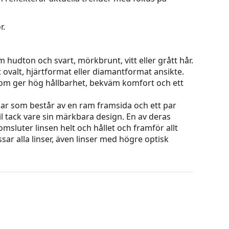
r.
 hudton och svart, mörkbrunt, vitt eller grått hår.
t ovalt, hjärtformat eller diamantformat ansikte.
 som ger hög hållbarhet, bekväm komfort och ett
ar som består av en ram framsida och ett par
l tack vare sin märkbara design. En av deras
omsluter linsen helt och hållet och framför allt
ar alla linser, även linser med högre optisk
ets färg och utformning kan variera.
g och skötsel av glasögon. Observera att vissa
 putsduk.
eller eller kolla in vår
glasögonguide
om du