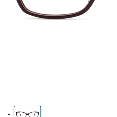
38 mm
54 mm
Linshöjd
Linsbredd