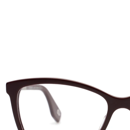
132 mm
Bredd
Linsbredd