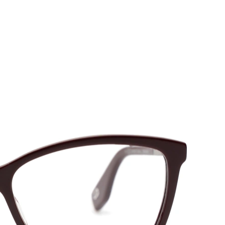
54
16
145
145 mm
Skalmlängd
Näsbryggans
Skalmlängd
bredd