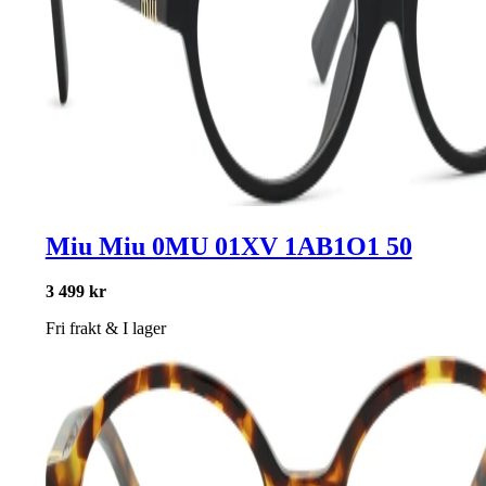
Miu Miu 0MU 01XV 1AB1O1 50
3 499 kr
Fri frakt
&
I lager