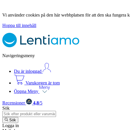
Vi använder cookies på den här webbplatsen för att den ska fungera ko
Hoppa till innehåll
Navigeringsmeny
Du är inloggad
Varukorgen är tom
Öppna Meny
Recensioner
4,8
/5
Sök
Sök
Logga in