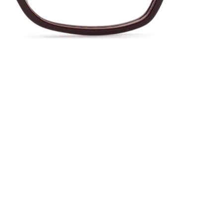
16 mm
Näsbryggans bredd