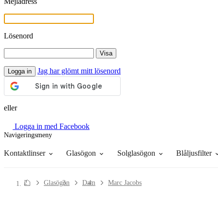
Mejladress
Lösenord
Visa
Jag har glömt mitt lösenord
Logga in
eller
Logga in med Facebook
Navigeringsmeny
Linsvätskor
Allt om att handla hos oss
Kontaktlinser
Glasögon
Solglasögon
Blåljusfilter
Glasögon
Dam
Marc Jacobs