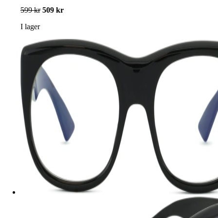
599 kr
509 kr
I lager