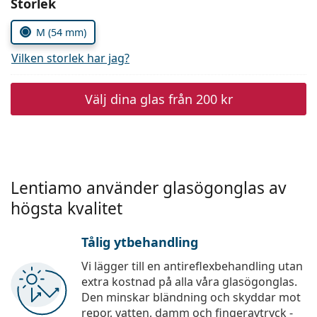
Välj parametrar
Storlek
Persol
M (54 mm)
Prada
Vilken storlek har jag?
Upptäck alla
Välj dina glas från
200 kr
Lentiamo använder glasögonglas av
högsta kvalitet
Tålig ytbehandling
Vi lägger till en antireflexbehandling utan
extra kostnad på alla våra glasögonglas.
Den minskar bländning och skyddar mot
repor, vatten, damm och fingeravtryck -