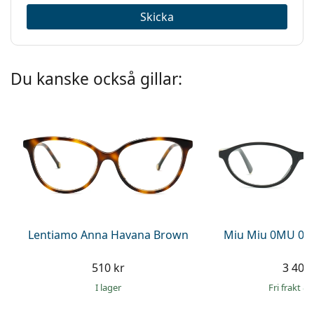
Skicka
Du kanske också gillar:
Lentiamo Anna Havana Brown
Miu Miu 0MU 09
510 kr
3 409 
I lager
Fri frakt
&