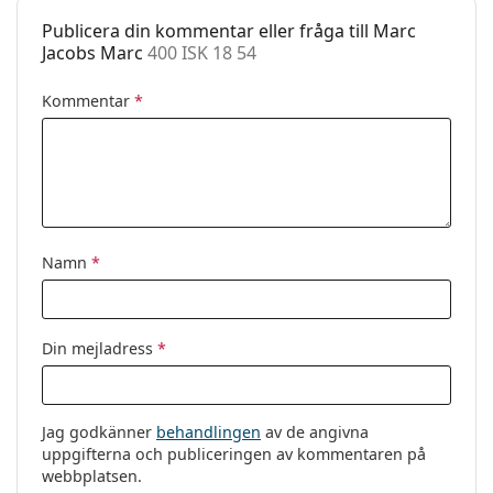
Putsduk:
Ja
Publicera din kommentar eller fråga till Marc
Jacobs Marc
400 ISK 18 54
Övrigt
Kön:
Dam
Kommentar
*
Kategori:
Glasögon
Varumärke:
Marc Jacobs
Kod:
400 ISK 18 54
Namn
*
Din mejladress
*
Jag godkänner
behandlingen
av de angivna
uppgifterna och publiceringen av kommentaren på
webbplatsen.