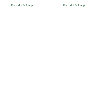
Fri frakt
&
I lager
Fri frakt
&
I lager