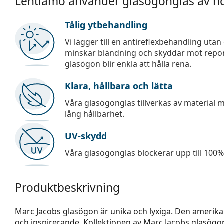
Lentiamo använder glasögonglas av hö
Tålig ytbehandling
Vi lägger till en antireflexbehandling uta
minskar bländning och skyddar mot repor,
glasögon blir enkla att hålla rena.
Klara, hållbara och lätta
Våra glasögonglas tillverkas av material
lång hållbarhet.
UV-skydd
Våra glasögonglas blockerar upp till 100% 
Produktbeskrivning
Marc Jacobs glasögon är unika och lyxiga. Den amerika
och inspirerande. Kollektionen av Marc Jacobs glasögo