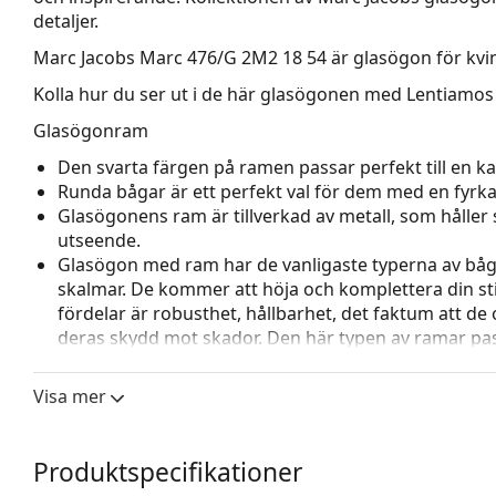
detaljer.
Marc Jacobs Marc 476/G 2M2 18 54
är glasögon för kvi
Kolla hur du ser ut i de här glasögonen med Lentiamos 
Glasögonram
Den svarta färgen på ramen passar perfekt till en kall
Runda bågar är ett perfekt val för dem med en fyrkan
Glasögonens ram är tillverkad av metall, som håller s
utseende.
Glasögon med ram har de vanligaste typerna av båg
skalmar. De kommer att höja och komplettera din sti
fördelar är robusthet, hållbarhet, det faktum att de 
deras skydd mot skador. Den här typen av ramar pass
styrka.
Justerbara näskuddar gör det möjligt att försiktigt
Visa mer
glasögon för att ge högre komfort. Justering av näsk
för att förhindra skador eller att de går sönder.
Produktspecifikationer
Tillbehör