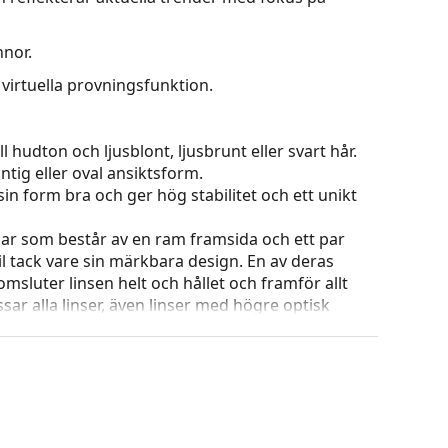
nnor.
virtuella provningsfunktion.
 hudton och ljusblont, ljusbrunt eller svart hår.
tig eller oval ansiktsform.
in form bra och ger hög stabilitet och ett unikt
ar som består av en ram framsida och ett par
l tack vare sin märkbara design. En av deras
omsluter linsen helt och hållet och framför allt
ar alla linser, även linser med högre optisk
 ändra positionen och passformen på dina
uddarna bör alltid utföras av en erfaren optiker