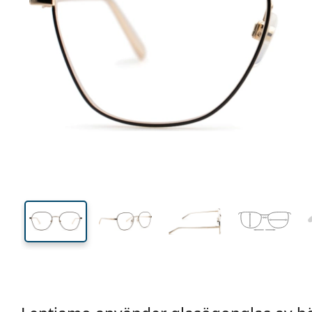
138 mm
Bredd
Linsbred
47 mm
54 mm
Linshöjd
Linsbredd