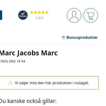
Navigeringsmeny
Recensioner
Du är inloggad
Varukor
4,8
/5
Bonusprodukter
Marc Jacobs Marc
476/G 2M2 18 54
Vi säljer inte den här produkten i nuläget.
Du kanske också gillar: