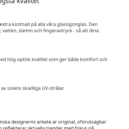
gsta kvalitet
n extra kostnad på alla våra glasögonglas. Den
 vatten, damm och fingeravtryck - så att dina
 med hög optisk kvalitet som ger både komfort och
av solens skadliga UV-strålar.
nska designerns arbete är original, oförutsägbar
n reflekterar aktuella trender med fokus på