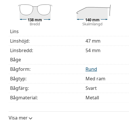
Vi levererar glasögonen i sitt originalfodral. Fodral
Den medföljande putsduken är idealisk för rengörin
modeller kan komma med en tygpåse i stället för en
138 mm
140 mm
Bredd
Skalmlängd
Upptäck hela
glasögon
sortimentet för att hitta fler mod
Lins
behöver hjälp med att välja ditt par.
Linshöjd:
47 mm
Detta är en medicinteknisk produkt. Läs instruktioner
Linsbredd:
54 mm
Båge
Bågform:
Rund
Bågtyp:
Med ram
Bågfärg:
Svart
Bågmaterial:
Metall
Storlek:
M
Bredd:
138 mm
Visa mer
Skalmlängd:
140 mm