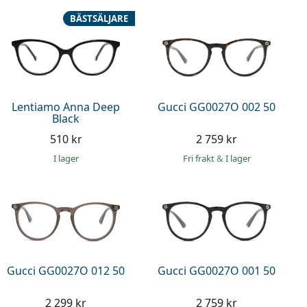
BÄSTSÄLJARE
Lentiamo Anna Deep
Gucci GG0027O 002 50
Black
510 kr
2 759 kr
I lager
Fri frakt
&
I lager
Gucci GG0027O 012 50
Gucci GG0027O 001 50
2 299 kr
2 759 kr