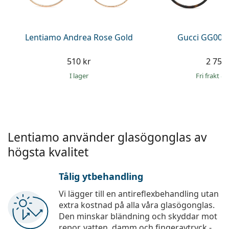
Persol
Prada
Lentiamo Andrea Rose Gold
Gucci GG002
Upptäck alla
510 kr
2 759 
I lager
Fri frakt
&
Lentiamo använder glasögonglas av
högsta kvalitet
Tålig ytbehandling
Vi lägger till en antireflexbehandling utan
extra kostnad på alla våra glasögonglas.
Den minskar bländning och skyddar mot
repor, vatten, damm och fingeravtryck -