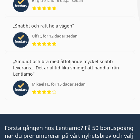
Birgitte J., för 6 dagar sedan
Betyg 5 av 5
Snabbt och rätt hela vägen
Ulf P., för 12 dagar sedan
Betyg 5 av 5
Smidigt och bra med åtföljande mycket snabb
leverans… Det är alltid lika smidigt att handla från
Lentiamo
Mikael H., för 15 dagar sedan
Betyg 4 av 5
Första gången hos Lentiamo? Få 50 bonuspoäng
när du prenumererar på vårt nyhetsbrev och välj