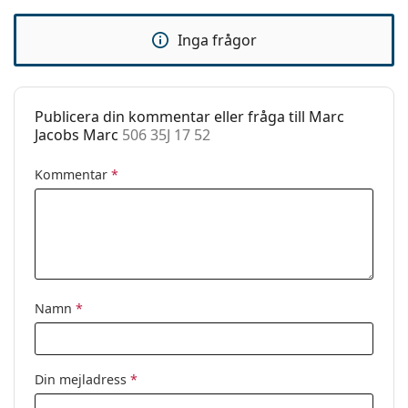
Clip-on:
Nej
Detta är en medicinteknisk produkt. Läs
Inga frågor
instruktionerna före användning
Tillbehör
Fodral:
Ja
Putsduk:
Ja
Publicera din kommentar eller fråga till Marc
Jacobs Marc
506 35J 17 52
Övrigt
Kön:
Dam
Kommentar
*
Kategori:
Glasögon
Varumärke:
Marc Jacobs
Kod:
506 35J 17 52
Namn
*
Din mejladress
*