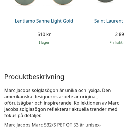
Persol
Prada
Lentiamo Sanne Light Gold
Saint Laurent S
Upptäck alla
510 kr
2 899 
I lager
Fri frakt
&
Produktbeskrivning
Marc Jacobs solglasögon är unika och lyxiga. Den
amerikanska designerns arbete är original,
oförutsägbar och inspirerande. Kollektionen av Marc
Jacobs solglasögon reflekterar aktuella trender med
fokus på detaljer.
Marc Jacobs Marc 532/S PEF QT 53
är unisex-