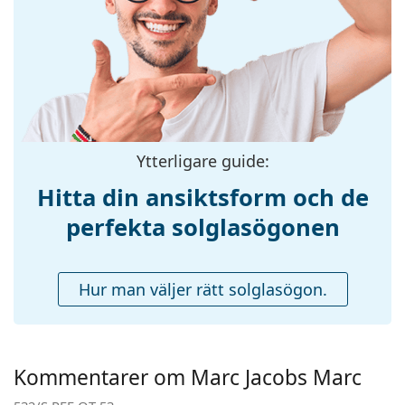
Storlek:
M
Bredd:
131 mm
Skalmlängd:
145 mm
Näsbryggans
18 mm
bredd:
Vikt:
100 g
Ytterligare guide:
Justerbara
Ja
Hitta din ansiktsform och de
näskuddar:
perfekta solglasögonen
Tillbehör
Fodral:
Ja
Hur man väljer rätt solglasögon.
Putsduk:
Ja
Övrigt
Kön:
Unisex
Kommentarer om Marc Jacobs Marc
Kategori:
Solglasögon