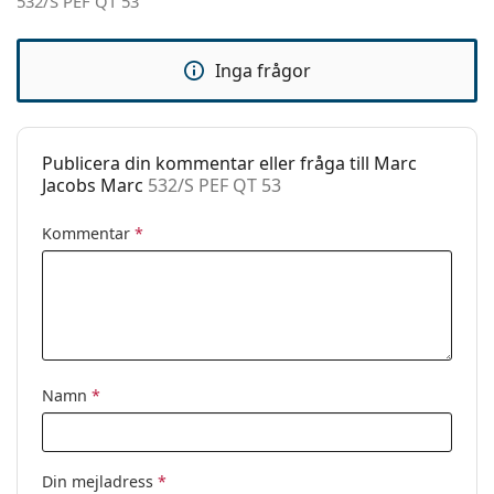
532/S PEF QT 53
Varumärke:
Marc Jacobs
Användning:
Enligt mode
Inga frågor
Kod:
532/S PEF QT 53
Publicera din kommentar eller fråga till Marc
Jacobs Marc
532/S PEF QT 53
Kommentar
*
Namn
*
Din mejladress
*