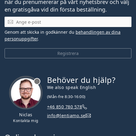
när du prenumererar på vårt nyhetsbrev och välj
en gratisgåva vid din första beställning.
Mejladress
Genom att skicka in godkänner du
behandlingen av dina
personuppgifter
.
Registrera
Behöver du hjälp?
We also speak English
(Mån-fre 8:30-16:00)
+46 850 780 578
Niclas
info@lentiamo.se
Kontakta mig