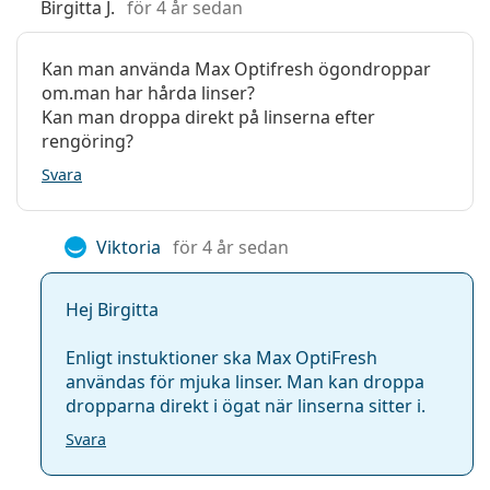
linser:
Birgitta J.
för 4 år sedan
Övrigt
Kan man använda Max Optifresh ögondroppar
Kategori:
Ögondroppar
om.man har hårda linser?
Tillbehör
Kan man droppa direkt på linserna efter
rengöring?
Svara
Viktoria
för 4 år sedan
Hej Birgitta
Enligt instuktioner ska Max OptiFresh
användas för mjuka linser. Man kan droppa
dropparna direkt i ögat när linserna sitter i.
Svara