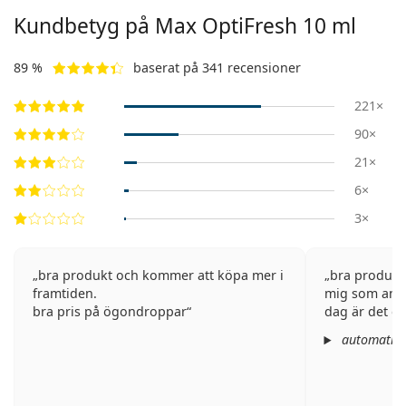
Kundbetyg på Max OptiFresh 10 ml
89 %
baserat på 341 recensioner
221×
90×
21×
6×
3×
bra produkt och kommer att köpa mer i
bra produkt.
framtiden.
mig som anvä
bra pris på ögondroppar
dag är det en
automatisk