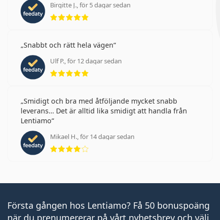
Birgitte J., för 5 dagar sedan
Betyg 5 av 5
Snabbt och rätt hela vägen
Ulf P., för 12 dagar sedan
Betyg 5 av 5
Smidigt och bra med åtföljande mycket snabb
leverans… Det är alltid lika smidigt att handla från
Lentiamo
Mikael H., för 14 dagar sedan
Betyg 4 av 5
Första gången hos Lentiamo? Få 50 bonuspoäng
när du prenumererar på vårt nyhetsbrev och välj