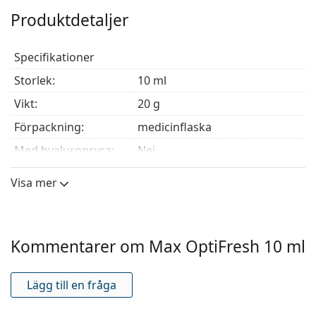
Produktdetaljer
Specifikationer
storlek:
10 ml
Vikt:
20 g
Förpackning:
medicinflaska
Med hyaluronsyra:
Nej
Konserveringsmedel:
Polyhexanide
Visa mer
Tillverkare:
MaxVUE
Användning
Användningsperiod
30 dagar
Kommentarer om Max OptiFresh 10 ml
efter öppnandet:
Förfallodatum:
Åtminstone 24 månader
Lägg till en fråga
För användning med
Ja