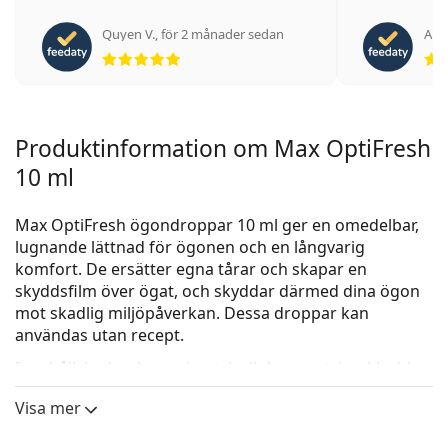
Quyen V.
,
för 2 månader sedan
Ant
Betyg 5 av 5
Produktinformation om Max OptiFresh
10 ml
Max OptiFresh ögondroppar 10 ml ger en omedelbar,
lugnande lättnad för ögonen och en långvarig
komfort. De ersätter egna tårar och skapar en
skyddsfilm över ögat, och skyddar därmed dina ögon
mot skadlig miljöpåverkan. Dessa droppar kan
användas utan recept.
Innehåll: hydroxipropylmetylcellulosa, natriumklorid,
borsyra, kaliumklorid, natriumborat.
Visa mer