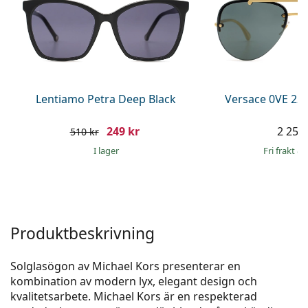
Persol
Prada
Upptäck alla
Lentiamo Petra Deep Black
Versace 0VE 22
249 kr
2 259 
510 kr
I lager
Fri frakt
&
Produktbeskrivning
Solglasögon av Michael Kors presenterar en
kombination av modern lyx, elegant design och
kvalitetsarbete. Michael Kors är en respekterad