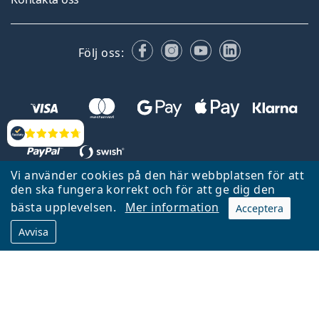
Facebook
Instagram
YouTube
LinkedIn
Följ oss:
Recensioner
Vi använder cookies på den här webbplatsen för att
den ska fungera korrekt och för att ge dig den
Tillbaka till startsidan
Gå upp
bästa upplevelsen.
Mer information
Acceptera
Lentiamo.se ägs och drivs av Lentiamo s.r.o., Tjeckien
Avvisa
Här för dig de senaste 18 åren.