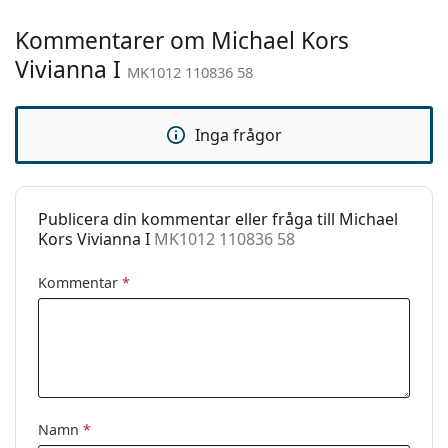
Kön:
Dam
Kommentarer om Michael Kors
Kategori:
Solglasögon
Vivianna I
MK1012 110836 58
Varumärke:
Michael Kors
Användning:
Enligt mode
Inga frågor
Kod:
MK1012 110836 58
Publicera din kommentar eller fråga till Michael
Kors Vivianna I
MK1012 110836 58
Kommentar
*
Namn
*