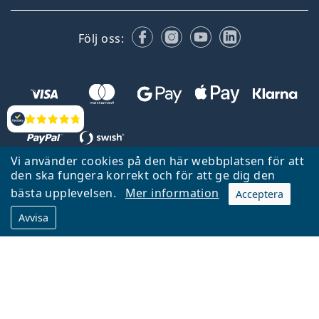
Facebook
Instagram
YouTube
LinkedIn
Följ oss:
Recensioner
Vi använder cookies på den här webbplatsen för att
den ska fungera korrekt och för att ge dig den
Tillbaka till startsidan
Gå upp
bästa upplevelsen.
Mer information
Acceptera
Lentiamo.se ägs och drivs av Lentiamo s.r.o., Tjeckien
Avvisa
Här för dig de senaste 18 åren.