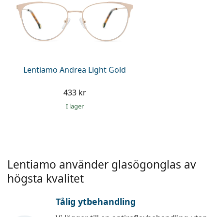
Persol
Prada
Upptäck alla
Lentiamo Andrea Light Gold
433 kr
I lager
Lentiamo använder glasögonglas av
högsta kvalitet
Tålig ytbehandling