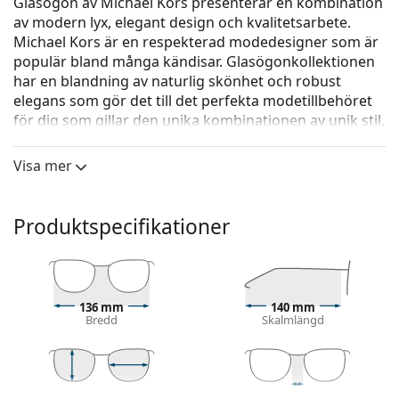
Glasögon av Michael Kors presenterar en kombination
av modern lyx, elegant design och kvalitetsarbete.
Michael Kors är en respekterad modedesigner som är
populär bland många kändisar. Glasögonko­llektionen
har en blandning av naturlig skönhet och robust
elegans som gör det till det perfekta modetillbehöret
för dig som gillar den unika kombinationen av unik stil,
färger och kvalitetsmaterial.
Visa mer
Michael Kors Montreal 0MK3048 1014 54
är glasögon
för kvinnor.
Kolla hur du ser ut i de här glasögonen med Lentiamos
Produktspecifikationer
virtuella provningsfunktion.
Glasögonram
Ramens guldfärg passar perfekt till en varm hudton
136 mm
140 mm
och mörkbrunt hår.
Bredd
Skalmlängd
Pilotbågar är ett idealiskt val för dem med en
fyrkantig, oval eller triangulär ansiktsform.
Glasögonens ram är tillverkad av metall, som håller
sin form bra och ger hög stabilitet och ett unikt