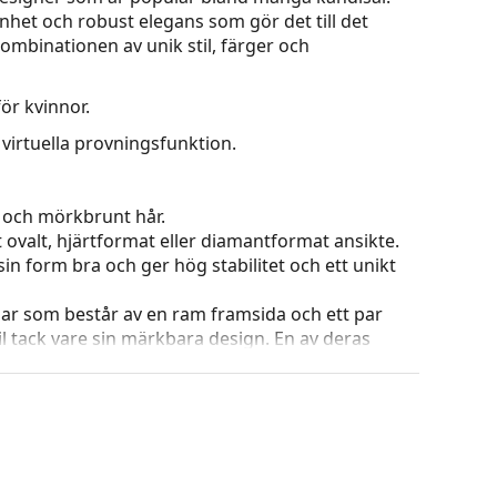
nhet och robust elegans som gör det till det
ombinationen av unik stil, färger och
ör kvinnor.
virtuella provningsfunktion.
 och mörkbrunt hår.
t ovalt, hjärtformat eller diamantformat ansikte.
in form bra och ger hög stabilitet och ett unikt
ar som består av en ram framsida och ett par
l tack vare sin märkbara design. En av deras
omsluter linsen helt och hållet och framför allt
ar alla linser, även linser med högre optisk
 ändra positionen och passformen på dina
uddarna bör alltid utföras av en erfaren optiker