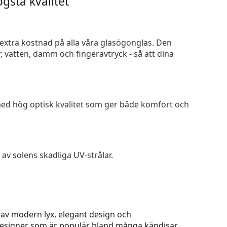
gsta kvalitet
n extra kostnad på alla våra glasögonglas. Den
 vatten, damm och fingeravtryck - så att dina
 med hög optisk kvalitet som ger både komfort och
av solens skadliga UV-strålar.
av modern lyx, elegant design och
designer som är populär bland många kändisar.