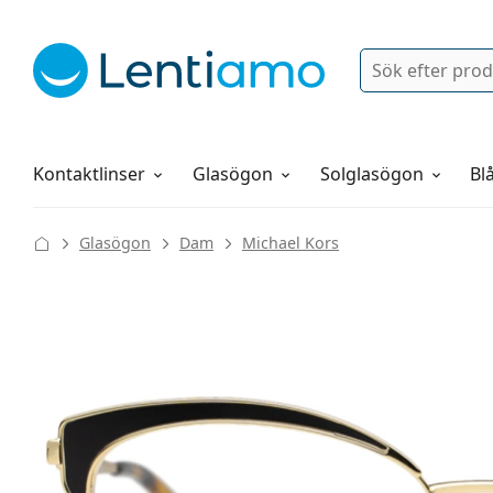
Sök
Logga in
Navigeringsmeny
Linsvätskor
Allt om att handla hos oss
Kontaktlinser
Glasögon
Solglasögon
Blå
Glasögon
Dam
Michael Kors