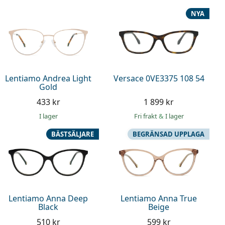
NYA
Lentiamo Andrea Light
Versace 0VE3375 108 54
Gold
433 kr
1 899 kr
I lager
Fri frakt
&
I lager
BÄSTSÄLJARE
BEGRÄNSAD UPPLAGA
Lentiamo Anna Deep
Lentiamo Anna True
Black
Beige
510 kr
599 kr