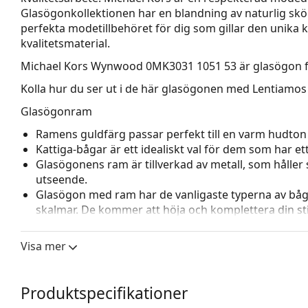
Glasögonko­llektionen har en blandning av naturlig skö
perfekta modetillbehöret för dig som gillar den unika k
kvalitetsmaterial.
Michael Kors Wynwood 0MK3031 1051 53
är glasögon f
Kolla hur du ser ut i de här glasögonen med Lentiamos 
Glasögonram
Ramens guldfärg passar perfekt till en varm hudton
Kattiga-bågar är ett idealiskt val för dem som har et
Glasögonens ram är tillverkad av metall, som håller s
utseende.
Glasögon med ram har de vanligaste typerna av båg
skalmar. De kommer att höja och komplettera din sti
fördelar är robusthet, hållbarhet, det faktum att de 
deras skydd mot skador. Den här typen av ramar pass
Visa mer
styrka.
Justerbara näskuddar gör det möjligt att försiktigt
glasögon för att ge högre komfort. Justering av näsk
Produktspecifikationer
för att förhindra skador eller att de går sönder.