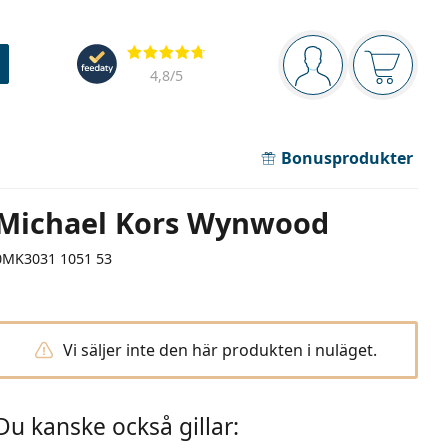
Navigeringsmeny
Recensioner
Du är inloggad
Varukor
4,8
/5
Bonusprodukter
Michael Kors Wynwood
0MK3031 1051 53
Vi säljer inte den här produkten i nuläget.
Du kanske också gillar: