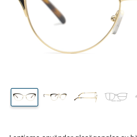
135 mm
Bredd
Linsbred
41 mm
53 mm
Linshöjd
Linsbredd