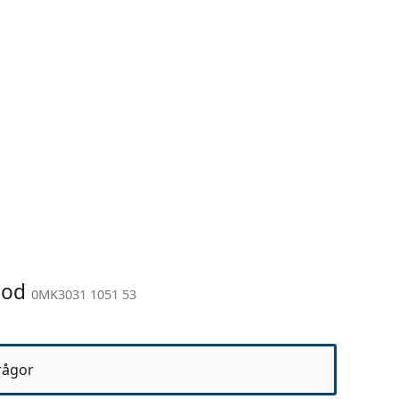
ood
0MK3031 1051 53
rågor