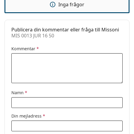
Inga frågor
Fjädergångjärn:
Nej
Clip-on:
Nej
Tillbehör
Publicera din kommentar eller fråga till Missoni
MIS 0013 JUR 16 50
Fodral:
Ja
Putsduk:
Ja
Kommentar
*
Övrigt
Kön:
Dam
Kategori:
Glasögon
Varumärke:
Missoni
Namn
*
Kod:
MIS 0013 JUR 16 50
Din mejladress
*