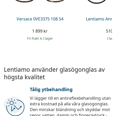
Persol
Prada
Versace 0VE3375 108 54
Lentiamo Anna
Upptäck alla
1 899 kr
510 
Fri frakt
&
I lager
I lage
Lentiamo använder glasögonglas av
högsta kvalitet
Tålig ytbehandling
Vi lägger till en antireflexbehandling utan
extra kostnad på alla våra glasögonglas.
Den minskar bländning och skyddar mot
repor, vatten, damm och fingeravtryck -