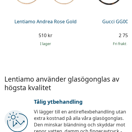
Persol
Prada
Lentiamo Andrea Rose Gold
Gucci GG002
Upptäck alla
510 kr
2 759 
I lager
Fri frakt
&
Lentiamo använder glasögonglas av
högsta kvalitet
Tålig ytbehandling
Vi lägger till en antireflexbehandling utan
extra kostnad på alla våra glasögonglas.
Den minskar bländning och skyddar mot
repor, vatten, damm och fingeravtryck -