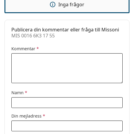
Inga frågor
instruktionerna före användning
Clip-on:
Nej
Tillbehör
Fodral:
Ja
Publicera din kommentar eller fråga till Missoni
MIS 0016 6K3 17 55
Putsduk:
Ja
Övrigt
Kommentar
*
Kön:
Dam
Kategori:
Glasögon
Varumärke:
Missoni
Kod:
MIS 0016 6K3 17 55
Namn
*
Din mejladress
*