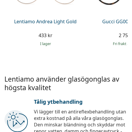
Persol
Prada
Lentiamo Andrea Light Gold
Gucci GG002
Upptäck alla
433 kr
2 759 
I lager
Fri frakt
&
Lentiamo använder glasögonglas av
högsta kvalitet
Tålig ytbehandling
Vi lägger till en antireflexbehandling utan
extra kostnad på alla våra glasögonglas.
Den minskar bländning och skyddar mot
repor, vatten, damm och fingeravtryck -