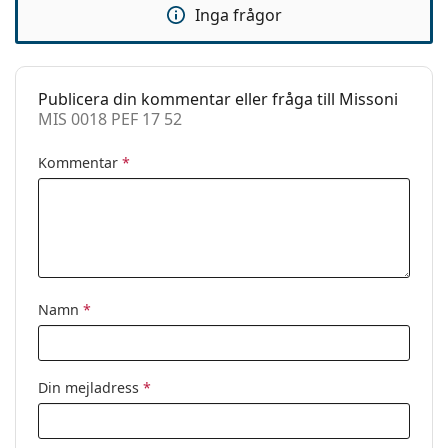
Inga frågor
behöver hjälp med att välja ditt par.
Clip-on:
Nej
Detta är en medicinteknisk produkt. Läs
Tillbehör
instruktionerna före användning
Fodral:
Ja
Publicera din kommentar eller fråga till Missoni
MIS 0018 PEF 17 52
Putsduk:
Ja
Övrigt
Kommentar
*
Kön:
Dam
Kategori:
Glasögon
Varumärke:
Missoni
Kod:
MIS 0018 PEF 17 52
Namn
*
Din mejladress
*