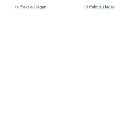
Fri frakt
&
I lager
Fri frakt
&
I lager