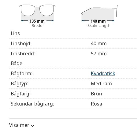
Upptäck hela
glasögon
sortimentet för att hitta fler mod
behöver hjälp med att välja ditt par.
135 mm
140 mm
Bredd
Skalmlängd
Detta är en medicinteknisk produkt. Läs instruktioner
Lins
Linshöjd:
40 mm
Linsbredd:
57 mm
Båge
Bågform:
Kvadratisk
Bågtyp:
Med ram
Bågfärg:
Brun
Sekundär bågfärg:
Rosa
Bågmaterial:
Plast
Storlek:
M
Visa mer
Bredd:
135 mm