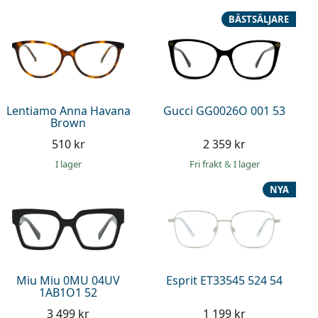
BÄSTSÄLJARE
Lentiamo Anna Havana
Gucci GG0026O 001 53
Brown
510 kr
2 359 kr
I lager
Fri frakt
&
I lager
NYA
Miu Miu 0MU 04UV
Esprit ET33545 524 54
1AB1O1 52
3 499 kr
1 199 kr