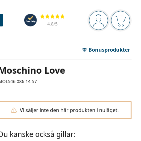
Navigeringsmeny
Recensioner
Du är inloggad
Varukor
4,8
/5
Bonusprodukter
Moschino Love
MOL546 086 14 57
Vi säljer inte den här produkten i nuläget.
Du kanske också gillar: