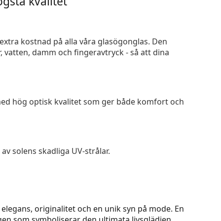
gsta kvalitet
n extra kostnad på alla våra glasögonglas. Den
 vatten, damm och fingeravtryck - så att dina
 med hög optisk kvalitet som ger både komfort och
av solens skadliga UV-strålar.
legans, originalitet och en unik syn på mode. En
rgen som symboliserar den ultimata livsglädjen.