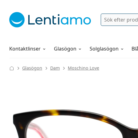
Sök
Logga in
Navigeringsmeny
Linsvätskor
Allt om att handla hos oss
Kontaktlinser
Glasögon
Solglasögon
Blå
Glasögon
Dam
Moschino Love