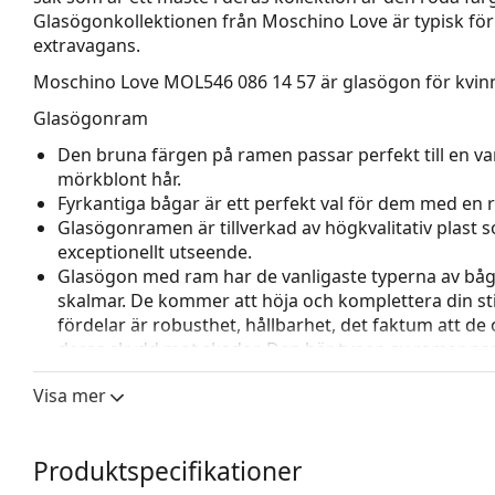
Glasögonkollektionen från Moschino Love är typisk för 
extravagans.
Moschino Love MOL546 086 14 57
är glasögon för kvinn
Glasögonram
Den bruna färgen på ramen passar perfekt till en va
mörkblont hår.
Fyrkantiga bågar är ett perfekt val för dem med en r
Glasögonramen är tillverkad av högkvalitativ plast
exceptionellt utseende.
Glasögon med ram har de vanligaste typerna av båg
skalmar. De kommer att höja och komplettera din sti
fördelar är robusthet, hållbarhet, det faktum att de 
deras skydd mot skador. Den här typen av ramar pass
styrka.
Visa mer
Tillbehör
Vi levererar glasögonen i sitt originalfodral. Fodral
Produktspecifikationer
Den medföljande putsduken är idealisk för rengörin
modeller kan komma med en tygpåse i stället för en