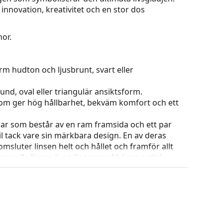
innovation, kreativitet och en stor dos
or.
rm hudton och ljusbrunt, svart eller
und, oval eller triangulär ansiktsform.
 som ger hög hållbarhet, bekväm komfort och ett
ar som består av en ram framsida och ett par
l tack vare sin märkbara design. En av deras
omsluter linsen helt och hållet och framför allt
ar alla linser, även linser med högre optisk
ets färg och utformning kan variera.
g och skötsel av glasögon. Observera att vissa
 putsduk.