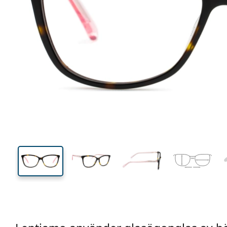
135 mm
Bredd
Linsbred
40 mm
57 mm
Linshöjd
Linsbredd