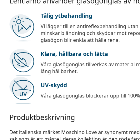
Lentiamo använder glasögonglas av hö
Tålig ytbehandling
Vi lägger till en antireflexbehandling uta
minskar bländning och skyddar mot repor,
glasögon blir enkla att hålla rena.
Klara, hållbara och lätta
Våra glasögonglas tillverkas av material
lång hållbarhet.
UV-skydd
Våra glasögonglas blockerar upp till 100% 
Produktbeskrivning
Det italienska märket Moschino Love är synonymt med e
sak som är ett måste i deras kollektion är den röda fä