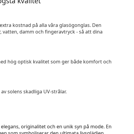
gsta kvalitet
n extra kostnad på alla våra glasögonglas. Den
 vatten, damm och fingeravtryck - så att dina
 med hög optisk kvalitet som ger både komfort och
av solens skadliga UV-strålar.
legans, originalitet och en unik syn på mode. En
rgen som symboliserar den ultimata livsglädjen.