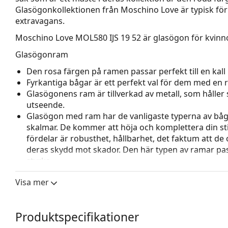
Glasögonkollektionen från Moschino Love är typisk för 
extravagans.
Moschino Love MOL580 IJS 19 52
är glasögon för kvinno
Glasögonram
Den rosa färgen på ramen passar perfekt till en kall 
Fyrkantiga bågar är ett perfekt val för dem med en r
Glasögonens ram är tillverkad av metall, som håller s
utseende.
Glasögon med ram har de vanligaste typerna av båg
skalmar. De kommer att höja och komplettera din sti
fördelar är robusthet, hållbarhet, det faktum att de 
deras skydd mot skador. Den här typen av ramar pass
styrka.
Justerbara näskuddar gör det möjligt att försiktigt
Visa mer
glasögon för att ge högre komfort. Justering av näsk
för att förhindra skador eller att de går sönder.
Tillbehör
Produktspecifikationer
Vi levererar glasögonen i sitt originalfodral. Fodral