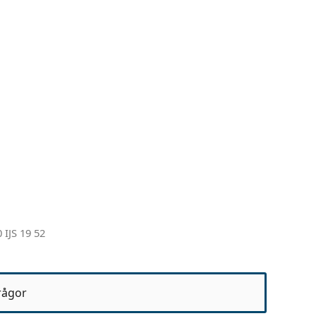
IJS 19 52
rågor