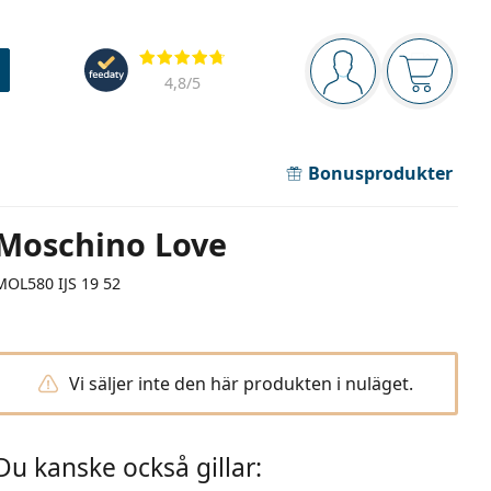
Navigeringsmeny
Recensioner
Du är inloggad
Varukor
4,8
/5
Bonusprodukter
Moschino Love
MOL580 IJS 19 52
Vi säljer inte den här produkten i nuläget.
Du kanske också gillar: