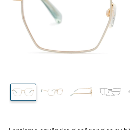
133 mm
Bredd
Linsbred
46 mm
52 mm
Linshöjd
Linsbredd