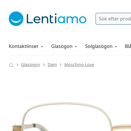
Sök
Logga in
Navigeringsmeny
Linsvätskor
Allt om att handla hos oss
Kontaktlinser
Glasögon
Solglasögon
Blå
Glasögon
Dam
Moschino Love