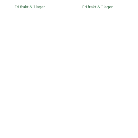
Fri frakt
&
I lager
Fri frakt
&
I lager