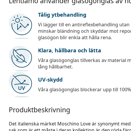
Lentiamo använder glasögonglas av hö
Tålig ytbehandling
Vi lägger till en antireflexbehandling uta
minskar bländning och skyddar mot repor,
glasögon blir enkla att hålla rena.
Klara, hållbara och lätta
Våra glasögonglas tillverkas av material
lång hållbarhet.
UV-skydd
Våra glasögonglas blockerar upp till 100% 
Produktbeskrivning
Det italienska märket Moschino Love är synonymt med e
sak som är ett måste i deras kollektion är den röda fä