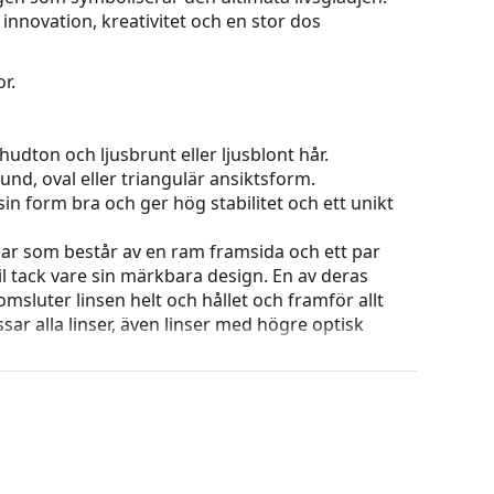
innovation, kreativitet och en stor dos
r.
hudton och ljusbrunt eller ljusblont hår.
und, oval eller triangulär ansiktsform.
in form bra och ger hög stabilitet och ett unikt
ar som består av en ram framsida och ett par
l tack vare sin märkbara design. En av deras
omsluter linsen helt och hållet och framför allt
ar alla linser, även linser med högre optisk
 ändra positionen och passformen på dina
uddarna bör alltid utföras av en erfaren optiker
ets färg och utformning kan variera.