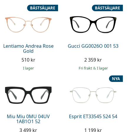
BÄSTSÄLJARE
BÄSTSÄLJARE
Lentiamo Andrea Rose
Gucci GG0026O 001 53
Gold
510 kr
2 359 kr
I lager
Fri frakt
&
I lager
NYA
Miu Miu 0MU 04UV
Esprit ET33545 524 54
1AB1O1 52
3 499 kr
1 199 kr