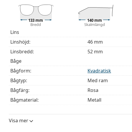
Den medföljande putsduken är idealisk för rengörin
modeller kan komma med en tygpåse i stället för en
133 mm
140 mm
Upptäck hela
glasögon
sortimentet för att hitta fler mod
Bredd
Skalmlängd
behöver hjälp med att välja ditt par.
Lins
Detta är en medicinteknisk produkt. Läs instruktioner
Linshöjd:
46 mm
Linsbredd:
52 mm
Båge
Bågform:
Kvadratisk
Bågtyp:
Med ram
Bågfärg:
Rosa
Bågmaterial:
Metall
Storlek:
M
Bredd:
133 mm
Visa mer
Skalmlängd:
140 mm