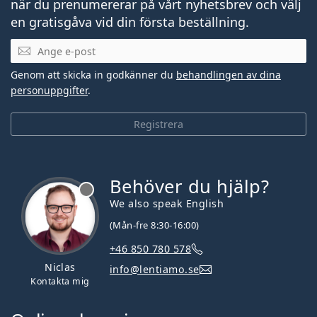
när du prenumererar på vårt nyhetsbrev och välj
en gratisgåva vid din första beställning.
Mejladress
Genom att skicka in godkänner du
behandlingen av dina
personuppgifter
.
Registrera
Behöver du hjälp?
We also speak English
(Mån-fre 8:30-16:00)
+46 850 780 578
Niclas
info@lentiamo.se
Kontakta mig