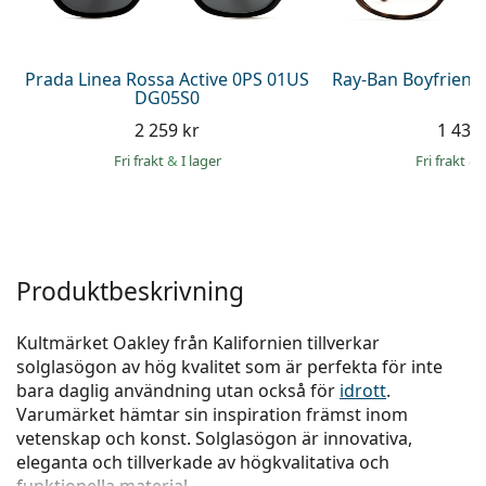
Persol
Prada
Prada Linea Rossa Active 0PS 01US
Ray-Ban Boyfriend
DG05S0
Upptäck alla
2 259 kr
1 439 
Fri frakt
&
I lager
Fri frakt
&
Produktbeskrivning
Kultmärket Oakley från Kalifornien tillverkar
solglasögon av hög kvalitet som är perfekta för inte
bara daglig användning utan också för
idrott
.
Varumärket hämtar sin inspiration främst inom
vetenskap och konst. Solglasögon är innovativa,
eleganta och tillverkade av högkvalitativa och