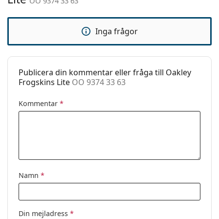
OO 9374 33 63
Kön:
Män
Kategori:
Solglasögon
Inga frågor
Varumärke:
Oakley
Användning:
Sport
Sport:
Golf, Vandring
Publicera din kommentar eller fråga till Oakley
Frogskins Lite
OO 9374 33 63
Kod:
OO 9374 33 63
Kommentar
*
Namn
*
Din mejladress
*