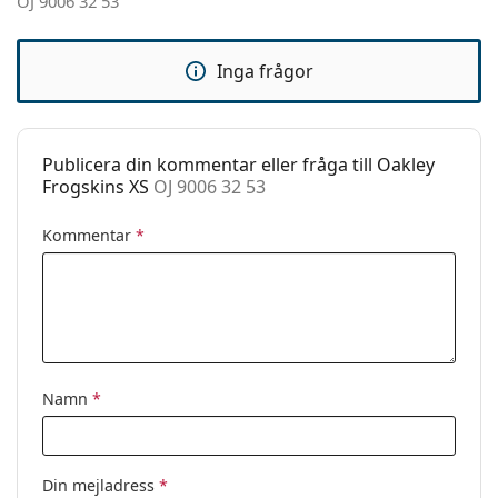
OJ 9006 32 53
Kön:
Barn
Kategori:
Solglasögon
Inga frågor
Varumärke:
Oakley
Användning:
Sport
Sport:
Golf, Vandring
Publicera din kommentar eller fråga till Oakley
Frogskins XS
OJ 9006 32 53
Kod:
OJ 9006 32 53
Kommentar
*
Namn
*
Din mejladress
*