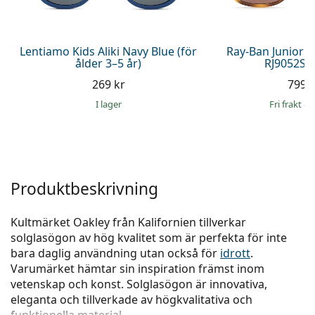
Persol
Prada
Lentiamo Kids Aliki Navy Blue (för
Ray-Ban Junior 
ålder 3–5 år)
RJ9052S 
Upptäck alla
269 kr
799 
I lager
Fri frakt
&
Produktbeskrivning
Kultmärket Oakley från Kalifornien tillverkar
solglasögon av hög kvalitet som är perfekta för inte
bara daglig användning utan också för
idrott
.
Varumärket hämtar sin inspiration främst inom
vetenskap och konst. Solglasögon är innovativa,
eleganta och tillverkade av högkvalitativa och