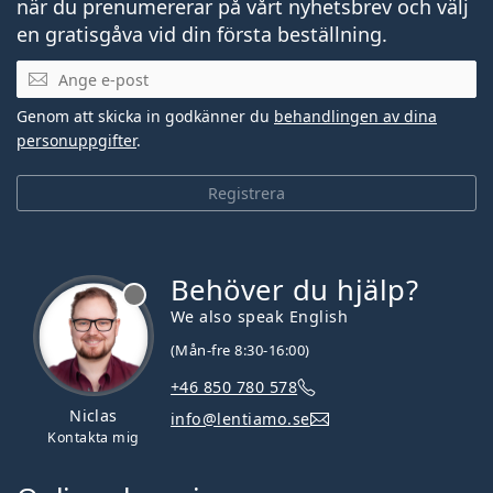
när du prenumererar på vårt nyhetsbrev och välj
en gratisgåva vid din första beställning.
Mejladress
Genom att skicka in godkänner du
behandlingen av dina
personuppgifter
.
Registrera
Behöver du hjälp?
We also speak English
(Mån-fre 8:30-16:00)
+46 850 780 578
Niclas
info@lentiamo.se
Kontakta mig