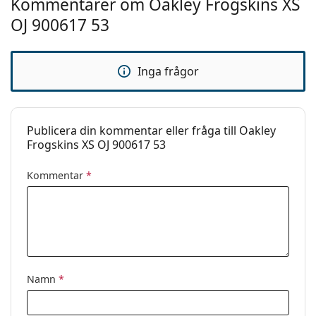
Kommentarer om Oakley Frogskins XS
fler modeller från populära märken.
Övrigt
OJ 900617 53
Kön:
Barn
Kategori:
Solglasögon
Inga frågor
Varumärke:
Oakley
Användning:
Sport
Sport:
Vandring
Publicera din kommentar eller fråga till Oakley
Frogskins XS OJ 900617 53
Kod:
OJ 9006 17 53
Kommentar
*
Namn
*