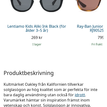
Persol
Prada
Upptäck alla
Lentiamo Kids Aliki Ink Black (för
Ray-Ban Junior 
ålder 3–5 år)
RJ9052S 
269 kr
799 
I lager
Fri frakt
&
Produktbeskrivning
Kultmärket Oakley från Kalifornien tillverkar
solglasögon av hög kvalitet som är perfekta för inte
bara daglig användning utan också för
idrott
.
Varumärket hämtar sin inspiration främst inom
vetenskap och konst. Solglasögon är innovativa,