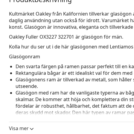
Kultmärket Oakley från Kalifornien tillverkar glasögon 
daglig användning utan också för idrott. Varumärket h
konst. Glasögon är innovativa, eleganta och tillverkade 
Oakley Fuller OX3227 322701
är glasögon för män.
Kolla hur du ser ut i de här glasögonen med Lentiamos 
Glasögonram
Den svarta färgen på ramen passar perfekt till en kall
Rektangulära bågar är ett idealiskt val för dem med 
Glasögonens ram är tillverkad av metall, som håller s
utseende.
Glasögon med ram har de vanligaste typerna av båg
skalmar. De kommer att höja och komplettera din sti
fördelar är robusthet, hållbarhet, det faktum att de 
deras skydd mot skador. Den här typen av ramar pass
styrka.
Justerbara näskuddar gör det möjligt att försiktigt
Visa mer
glasögon för att ge högre komfort. Justering av näsk