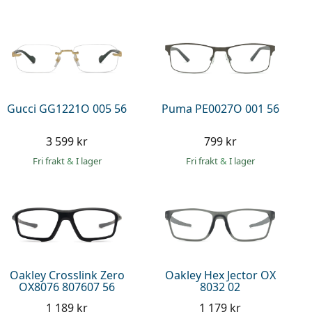
Gucci GG1221O 005 56
Puma PE0027O 001 56
3 599 kr
799 kr
Fri frakt
&
I lager
Fri frakt
&
I lager
Oakley Crosslink Zero
Oakley Hex Jector OX
OX8076 807607 56
8032 02
1 189 kr
1 179 kr