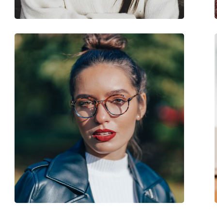
Användning:
Gaming
Kod:
0OX3227 322701