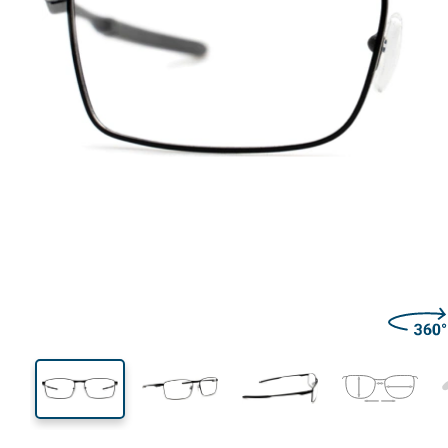
132 mm
Bredd
Linsbred
35 mm
57 mm
Linshöjd
Linsbredd