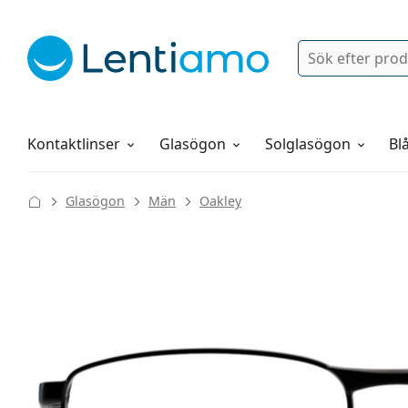
Sök
Logga in
Navigeringsmeny
Linsvätskor
Allt om att handla hos oss
Kontaktlinser
Glasögon
Solglasögon
Blå
Glasögon
Män
Oakley