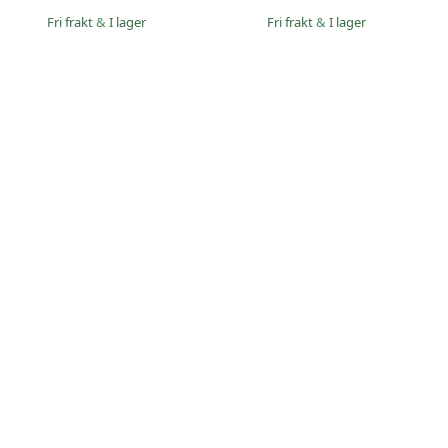
Fri frakt
&
I lager
Fri frakt
&
I lager