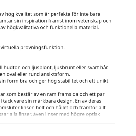
av hög kvalitet som är perfekta för inte bara
ämtar sin inspiration främst inom vetenskap och
av högkvalitativa och funktionella material.
virtuella provningsfunktion.
 hudton och ljusblont, ljusbrunt eller svart hår.
en oval eller rund ansiktsform.
in form bra och ger hög stabilitet och ett unikt
ar som består av en ram framsida och ett par
l tack vare sin märkbara design. En av deras
omsluter linsen helt och hållet och framför allt
ar alla linser, även linser med högre optisk
 ändra positionen och passformen på dina
uddarna bör alltid utföras av en erfaren optiker