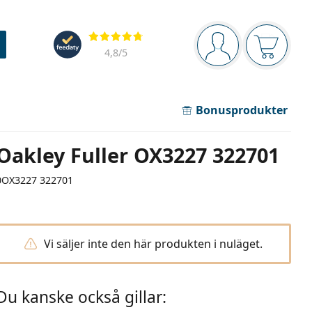
Navigeringsmeny
Recensioner
Du är inloggad
Varukor
4,8
/5
Bonusprodukter
Oakley Fuller OX3227 322701
0OX3227 322701
Vi säljer inte den här produkten i nuläget.
Du kanske också gillar: