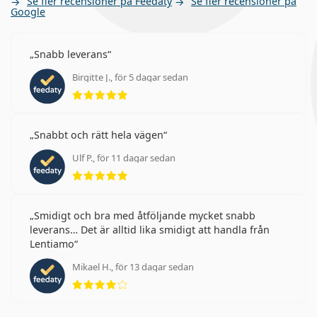
Se fler recensioner på Feedaty
Se fler recensioner på
Google
Snabb leverans
Birgitte J., för 5 dagar sedan
Betyg 5 av 5
Snabbt och rätt hela vägen
Ulf P., för 11 dagar sedan
Betyg 5 av 5
Smidigt och bra med åtföljande mycket snabb
leverans… Det är alltid lika smidigt att handla från
Lentiamo
Mikael H., för 13 dagar sedan
Betyg 4 av 5