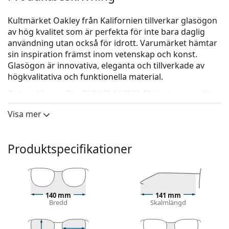
Kultmärket Oakley från Kalifornien tillverkar glasögon
av hög kvalitet som är perfekta för inte bara daglig
användning utan också för idrott. Varumärket hämtar
sin inspiration främst inom vetenskap och konst.
Glasögon är innovativa, eleganta och tillverkade av
högkvalitativa och funktionella material.
Oakley Money Clip OX5145 514501 52
är glasögon för
män.
Visa mer
Kolla hur du ser ut i de här glasögonen med Lentiamos
virtuella provningsfunktion.
Produktspecifikationer
Glasögonram
Den svarta färgen på ramen passar perfekt till en
kall hudton och ljusblont, ljusbrunt eller svart hår.
Runda bågar är ett perfekt val för dem med en
140 mm
141 mm
fyrkantig eller oval ansiktsform.
Bredd
Skalmlängd
Glasögonens ram är tillverkad av metall, som håller
sin form bra och ger hög stabilitet och ett unikt