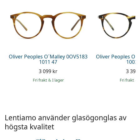
Persol
Prada
Upptäck alla
Oliver Peoples O´Malley 0OV5183
Oliver Peoples O´
1011 47
1003 
3 099 kr
3 399 
Fri frakt
&
I lager
Fri frakt
&
Lentiamo använder glasögonglas av
högsta kvalitet