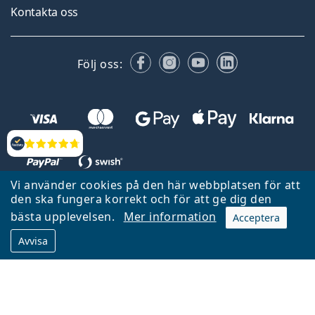
Kontakta oss
Facebook
Instagram
YouTube
LinkedIn
Följ oss:
Recensioner
Vi använder cookies på den här webbplatsen för att
den ska fungera korrekt och för att ge dig den
Tillbaka till startsidan
Gå upp
bästa upplevelsen.
Mer information
Acceptera
Lentiamo.se ägs och drivs av Lentiamo s.r.o., Tjeckien
Avvisa
Här för dig de senaste 18 åren.