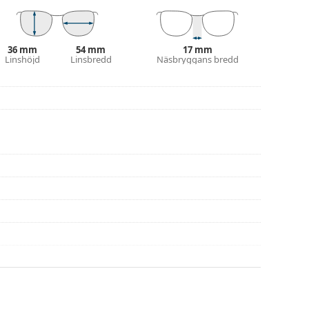
ets färg och utformning kan variera.
g och skötsel av glasögon. Observera att vissa
36 mm
54 mm
17 mm
 putsduk.
Linshöjd
Linsbredd
Näsbryggans bredd
eller eller kolla in vår
glasögonguide
om du
na före användning