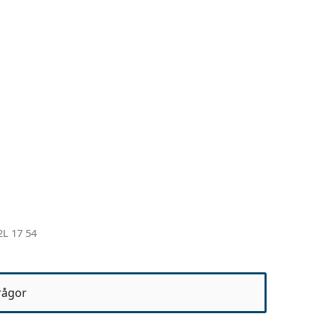
2L 17 54
rågor