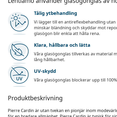
Lentiamo använder glasögonglas av hö
Tålig ytbehandling
Vi lägger till en antireflexbehandling uta
minskar bländning och skyddar mot repor,
glasögon blir enkla att hålla rena.
Klara, hållbara och lätta
Våra glasögonglas tillverkas av material
lång hållbarhet.
UV-skydd
Våra glasögonglas blockerar upp till 100% 
Produktbeskrivning
Pierre Cardin är utan tvekan en pionjär inom modevärl
för en bredare allmänhet. Pierre Cardin är typisk för si