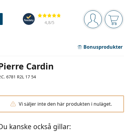
Navigeringsmeny
Recensioner
Du är inloggad
Varukor
4,8
/5
Bonusprodukter
Pierre Cardin
P.C. 6781 R2L 17 54
Vi säljer inte den här produkten i nuläget.
Du kanske också gillar: