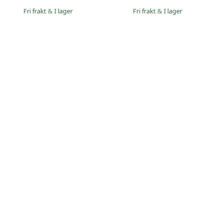
Fri frakt
&
I lager
Fri frakt
&
I lager