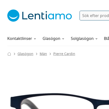
Sök
Logga in
Navigeringsmeny
Linsvätskor
Allt om att handla hos oss
Kontaktlinser
Glasögon
Solglasögon
Blå
Glasögon
Män
Pierre Cardin