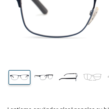
134 mm
Bredd
Linsbred
36 mm
54 mm
Linshöjd
Linsbredd