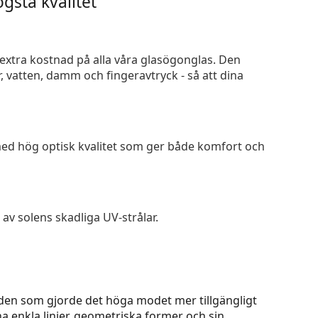
gsta kvalitet
n extra kostnad på alla våra glasögonglas. Den
 vatten, damm och fingeravtryck - så att dina
 med hög optisk kvalitet som ger både komfort och
av solens skadliga UV-strålar.
den som gjorde det höga modet mer tillgängligt
na enkla linjer, geometriska former och sin