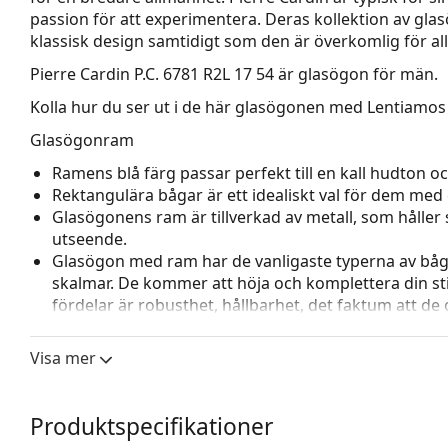
passion för att experimentera. Deras kollektion av glasö
klassisk design samtidigt som den är överkomlig för al
Pierre Cardin P.C. 6781 R2L 17 54
är glasögon för män.
Kolla hur du ser ut i de här glasögonen med Lentiamos 
Glasögonram
Ramens blå färg passar perfekt till en kall hudton och
Rektangulära bågar är ett idealiskt val för dem med 
Glasögonens ram är tillverkad av metall, som håller s
utseende.
Glasögon med ram har de vanligaste typerna av båg
skalmar. De kommer att höja och komplettera din sti
fördelar är robusthet, hållbarhet, det faktum att de 
deras skydd mot skador. Den här typen av ramar pass
styrka.
Visa mer
Justerbara näskuddar gör det möjligt att försiktigt
glasögon för att ge högre komfort. Justering av näsk
för att förhindra skador eller att de går sönder.
Produktspecifikationer
Tillbehör