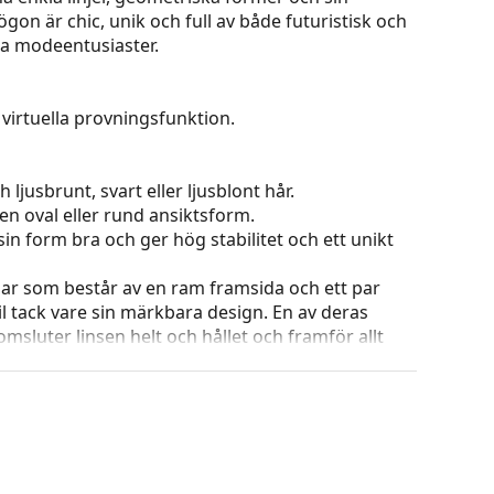
gon är chic, unik och full av både futuristisk och
la modeentusiaster.
virtuella provningsfunktion.
 ljusbrunt, svart eller ljusblont hår.
en oval eller rund ansiktsform.
in form bra och ger hög stabilitet och ett unikt
ar som består av en ram framsida och ett par
l tack vare sin märkbara design. En av deras
omsluter linsen helt och hållet och framför allt
ar alla linser, även linser med högre optisk
 ändra positionen och passformen på dina
uddarna bör alltid utföras av en erfaren optiker