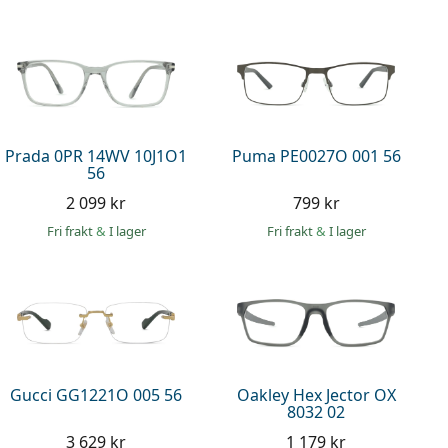
Prada 0PR 14WV 10J1O1
Puma PE0027O 001 56
56
2 099 kr
799 kr
Fri frakt
&
I lager
Fri frakt
&
I lager
Gucci GG1221O 005 56
Oakley Hex Jector OX
8032 02
3 629 kr
1 179 kr