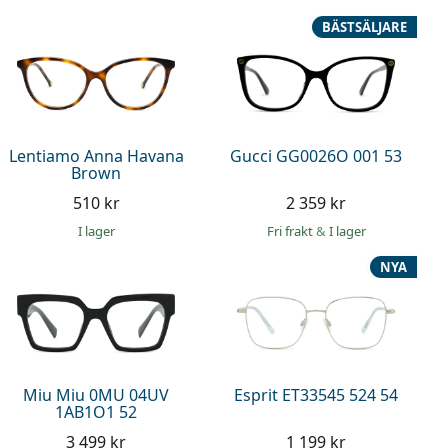
BÄSTSÄLJARE
Lentiamo Anna Havana
Gucci GG0026O 001 53
Brown
510 kr
2 359 kr
I lager
Fri frakt
&
I lager
NYA
Miu Miu 0MU 04UV
Esprit ET33545 524 54
1AB1O1 52
3 499 kr
1 199 kr