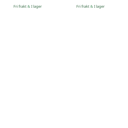
Fri frakt
&
I lager
Fri frakt
&
I lager