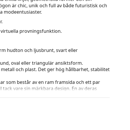
gon är chic, unik och full av både futuristisk och
la modeentusiaster.
r.
virtuella provningsfunktion.
rm hudton och ljusbrunt, svart eller
und, oval eller triangulär ansiktsform.
etall och plast. Det ger hög hållbarhet, stabilitet
ar som består av en ram framsida och ett par
l tack vare sin märkbara design. En av deras
omsluter linsen helt och hållet och framför allt
ar alla linser, även linser med högre optisk
ets färg och utformning kan variera.