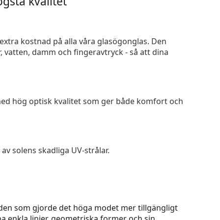
gsta kvalitet
n extra kostnad på alla våra glasögonglas. Den
 vatten, damm och fingeravtryck - så att dina
 med hög optisk kvalitet som ger både komfort och
av solens skadliga UV-strålar.
den som gjorde det höga modet mer tillgängligt
na enkla linjer, geometriska former och sin