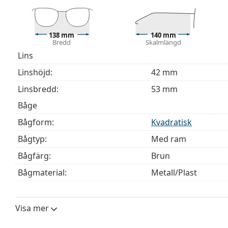
Den medföljande putsduken är idealisk för rengörin
modeller kan komma med en tygpåse i stället för en
Upptäck hela
glasögon
sortimentet för att hitta fler mod
138 mm
140 mm
Bredd
Skalmlängd
behöver hjälp med att välja ditt par.
Lins
Detta är en medicinteknisk produkt. Läs instruktioner
Linshöjd:
42 mm
Linsbredd:
53 mm
Båge
Bågform:
Kvadratisk
Bågtyp:
Med ram
Bågfärg:
Brun
Bågmaterial:
Metall/Plast
Storlek:
M
Bredd:
138 mm
Visa mer
Skalmlängd:
140 mm