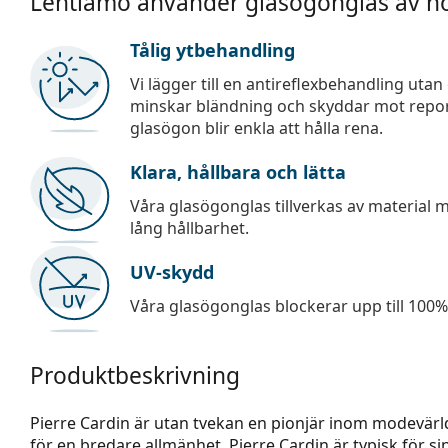
Lentiamo använder glasögonglas av hö
Tålig ytbehandling
Vi lägger till en antireflexbehandling uta
minskar bländning och skyddar mot repor,
glasögon blir enkla att hålla rena.
Klara, hållbara och lätta
Våra glasögonglas tillverkas av material
lång hållbarhet.
UV-skydd
Våra glasögonglas blockerar upp till 100% 
Produktbeskrivning
Pierre Cardin är utan tvekan en pionjär inom modevärl
för en bredare allmänhet. Pierre Cardin är typisk för si