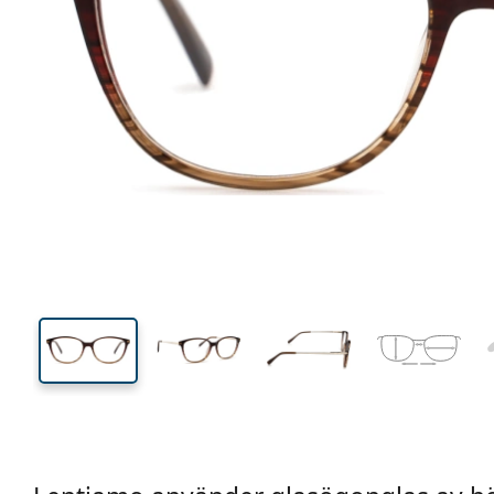
138 mm
Bredd
Linsbred
42 mm
53 mm
Linshöjd
Linsbredd