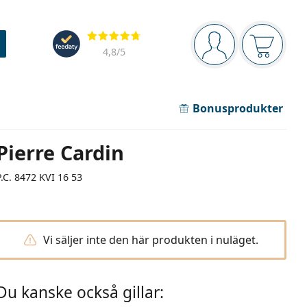
Navigeringsmeny
Recensioner
Du är inloggad
Varukor
4,8
/5
Bonusprodukter
Pierre Cardin
P.C. 8472 KVI 16 53
Vi säljer inte den här produkten i nuläget.
Du kanske också gillar: