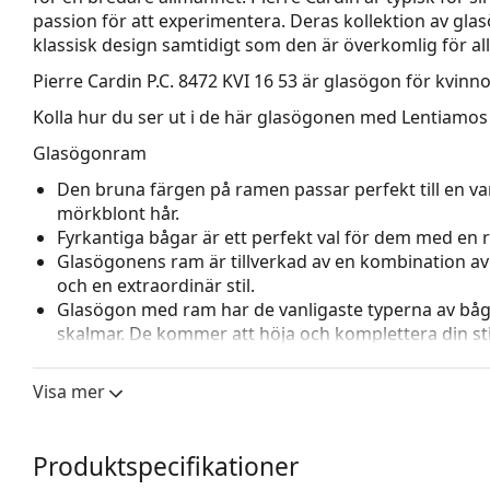
passion för att experimentera. Deras kollektion av glasö
klassisk design samtidigt som den är överkomlig för al
Pierre Cardin P.C. 8472 KVI 16 53
är glasögon för kvinno
Kolla hur du ser ut i de här glasögonen med Lentiamos 
Glasögonram
Den bruna färgen på ramen passar perfekt till en va
mörkblont hår.
Fyrkantiga bågar är ett perfekt val för dem med en r
Glasögonens ram är tillverkad av en kombination av m
och en extraordinär stil.
Glasögon med ram har de vanligaste typerna av båg
skalmar. De kommer att höja och komplettera din sti
fördelar är robusthet, hållbarhet, det faktum att de 
deras skydd mot skador. Den här typen av ramar pass
Visa mer
styrka.
Tillbehör
Produktspecifikationer
Vi levererar glasögonen i sitt originalfodral. Fodral