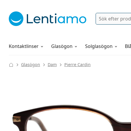
Sök
Logga in
Navigeringsmeny
Linsvätskor
Allt om att handla hos oss
Kontaktlinser
Glasögon
Solglasögon
Blå
Glasögon
Dam
Pierre Cardin