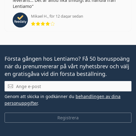
leverans… Det är alltid lika smidigt att handla från
Lentiamo
Mikael H., för 12 dagar sedan
Betyg 4 av 5
Första gången hos Lentiamo? Få 50 bonuspoäng
när du prenumererar på vårt nyhetsbrev och välj
en gratisgåva vid din första beställning.
Mejladress
Genom att skicka in godkänner du
behandlingen av dina
personuppgifter
.
Registrera