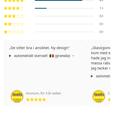
4×
1×
0×
0×
0×
De sitter bra i ansiktet. Ny design
Glasögonen 
kom med ett m
automatiskt översatt
(
granska
)
hade jag inte
massa rabatt
Jag tackar di
automatisk
Anonym
,
för 3 år sedan
Cris
Betyg 5 av 5