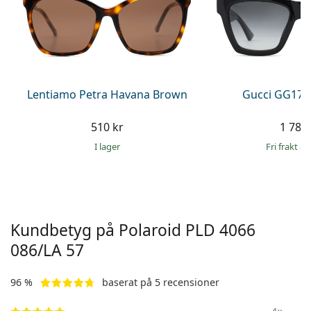
Persol
Prada
Upptäck alla
Lentiamo Petra Havana Brown
Gucci GG171
510 kr
1 789 
I lager
Fri frakt
&
Kundbetyg på Polaroid
PLD 4066
086/LA 57
96 %
baserat på 5 recensioner