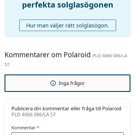
perfekta solglasögonen
Tillbehör
Upptäck hela vårt
solglasögon
sortiment för att hitta
fler modeller från populära märken.
Fodral:
Nej
Hur man väljer rätt solglasögon.
Putsduk:
Ja
Övrigt
Kön:
Dam
Kommentarer om Polaroid
Kategori:
Solglasögon
PLD 4066 086/LA
57
Varumärke:
Polaroid
Användning:
Enligt mode
Inga frågor
Kod:
PLD 4066 086/LA 57
Recept finns:
Nej
Publicera din kommentar eller fråga till Polaroid
PLD 4066 086/LA 57
Kommentar
*