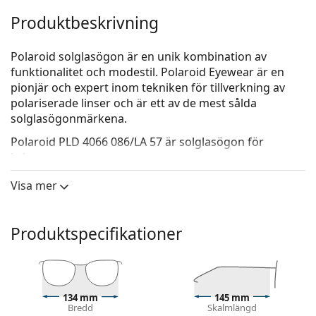
Produktbeskrivning
Polaroid solglasögon är en unik kombination av
funktionalitet och modestil. Polaroid Eyewear är en
pionjär och expert inom tekniken för tillverkning av
polariserade linser och är ett av de mest sålda
solglasögonmärkena.
Polaroid PLD 4066 086/LA 57
är solglasögon för
kvinnor.
Kolla hur du ser ut i dessa solglasögon med Lentiamos
Visa mer
virtuella provningsfunktion.
Solglasögonram
Produktspecifikationer
Den bruna färgen på ramen passar perfekt till en
varm hudton och ljusbrunt, svart eller
mörkblont hår.
Fyrkantiga solglasögonramar
är ett perfekt val för
134 mm
145 mm
dem med en rund, oval eller triangulär ansiktsform.
Bredd
Skalmlängd