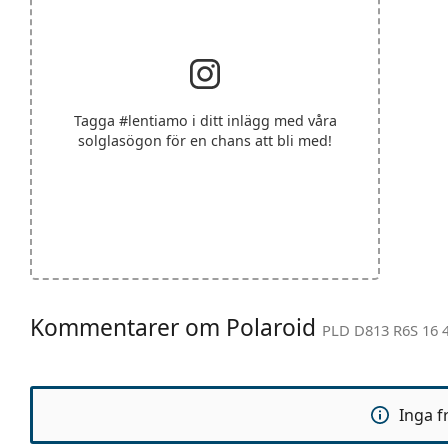
Tagga
#lentiamo
i ditt inlägg med våra
solglasögon för en chans att bli med!
Kommentarer om Polaroid
PLD D813 R6S 16 
Inga f