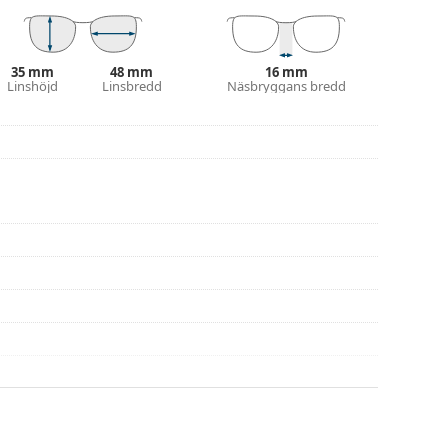
na före användning
35 mm
48 mm
16 mm
Linshöjd
Linsbredd
Näsbryggans bredd