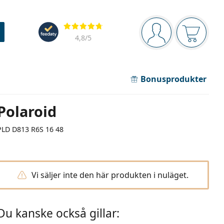
Navigeringsmeny
Recensioner
Du är inloggad
Varukor
4,8
/5
Bonusprodukter
Polaroid
PLD D813 R6S 16 48
Vi säljer inte den här produkten i nuläget.
Du kanske också gillar: