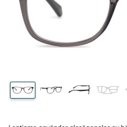
122 mm
Bredd
Linsbred
35 mm
48 mm
Linshöjd
Linsbredd