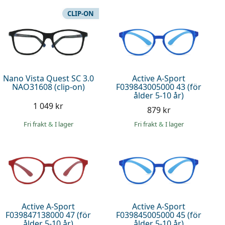
CLIP-ON
Nano Vista Quest SC 3.0
Active A-Sport
NAO31608 (clip-on)
F039843005000 43 (för
ålder 5-10 år)
1 049 kr
879 kr
Fri frakt
&
I lager
Fri frakt
&
I lager
Active A-Sport
Active A-Sport
F039847138000 47 (för
F039845005000 45 (för
ålder 5-10 år)
ålder 5-10 år)