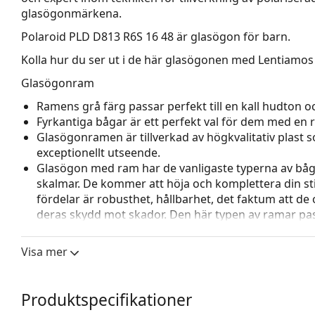
glasögonmärkena.
Polaroid PLD D813 R6S 16 48
är glasögon för barn.
Kolla hur du ser ut i de här glasögonen med Lentiamos 
Glasögonram
Ramens grå färg passar perfekt till en kall hudton och
Fyrkantiga bågar är ett perfekt val för dem med en r
Glasögonramen är tillverkad av högkvalitativ plast
exceptionellt utseende.
Glasögon med ram har de vanligaste typerna av båg
skalmar. De kommer att höja och komplettera din sti
fördelar är robusthet, hållbarhet, det faktum att de 
deras skydd mot skador. Den här typen av ramar pass
styrka.
Visa mer
Tillbehör
Den medföljande putsduken är idealisk för rengörin
modeller kan komma med en tygpåse i stället för en
Produktspecifikationer
Upptäck hela
glasögon
sortimentet för att hitta fler mod