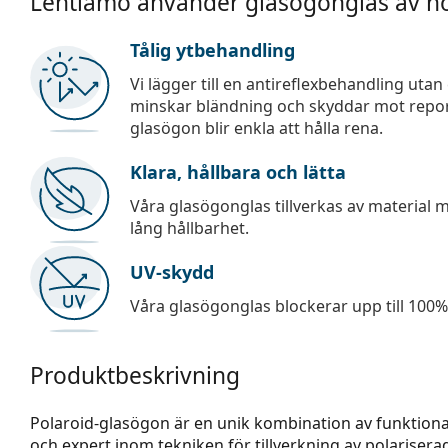
Lentiamo använder glasögonglas av hö
Tålig ytbehandling
Vi lägger till en antireflexbehandling uta
minskar bländning och skyddar mot repor,
glasögon blir enkla att hålla rena.
Klara, hållbara och lätta
Våra glasögonglas tillverkas av material
lång hållbarhet.
UV-skydd
Våra glasögonglas blockerar upp till 100% 
Produktbeskrivning
Polaroid-glasögon är en unik kombination av funktional
och expert inom tekniken för tillverkning av polariserad