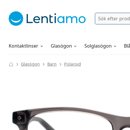
Sök
Logga in
Navigeringsmeny
Linsvätskor
Allt om att handla hos oss
Kontaktlinser
Glasögon
Solglasögon
Blå
Glasögon
Barn
Polaroid