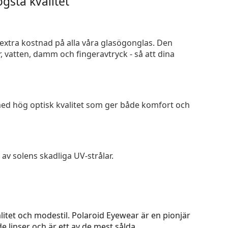
gsta kvalitet
n extra kostnad på alla våra glasögonglas. Den
 vatten, damm och fingeravtryck - så att dina
 med hög optisk kvalitet som ger både komfort och
av solens skadliga UV-strålar.
itet och modestil. Polaroid Eyewear är en pionjär
e linser och är ett av de mest sålda