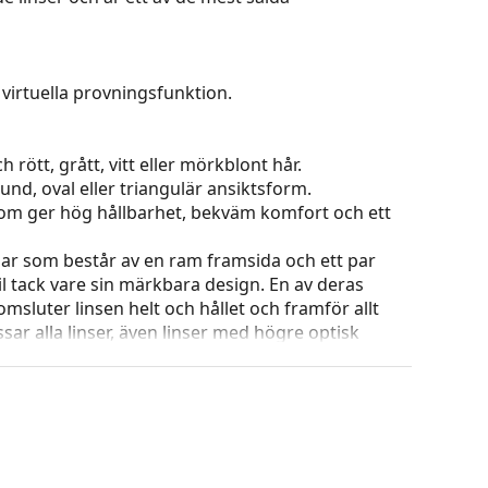
virtuella provningsfunktion.
 rött, grått, vitt eller mörkblont hår.
und, oval eller triangulär ansiktsform.
 som ger hög hållbarhet, bekväm komfort och ett
ar som består av en ram framsida och ett par
l tack vare sin märkbara design. En av deras
omsluter linsen helt och hållet och framför allt
ar alla linser, även linser med högre optisk
g och skötsel av glasögon. Observera att vissa
 putsduk.
eller eller kolla in vår
glasögonguide
om du