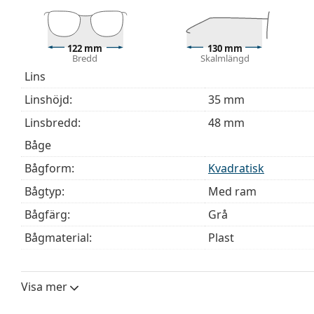
behöver hjälp med att välja ditt par.
Detta är en medicinteknisk produkt. Läs instruktioner
122 mm
130 mm
Bredd
Skalmlängd
Lins
Linshöjd:
35 mm
Linsbredd:
48 mm
Båge
Bågform:
Kvadratisk
Bågtyp:
Med ram
Bågfärg:
Grå
Bågmaterial:
Plast
Storlek:
S
Bredd:
122 mm
Visa mer
Skalmlängd:
130 mm