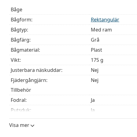
Upptäck hela
glasögon
sortimentet för att hitta fler mod
Båge
behöver hjälp med att välja ditt par.
Bågform:
Rektangulär
Detta är en medicinteknisk produkt. Läs instruktioner
Bågtyp:
Med ram
Bågfärg:
Grå
Bågmaterial:
Plast
Vikt:
175 g
Justerbara näskuddar:
Nej
Fjädergångjärn:
Nej
Tillbehör
Fodral:
Ja
Putsduk:
Ja
Övrigt
Visa mer
Kön:
Män