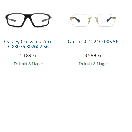
Oakley Crosslink Zero
Gucci GG1221O 005 56
OX8076 807607 56
1 189 kr
3 599 kr
Fri frakt
&
I lager
Fri frakt
&
I lager