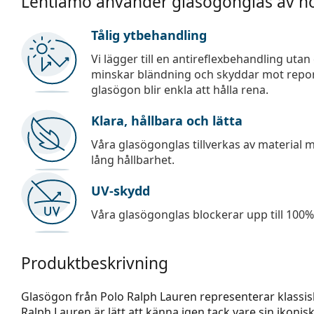
Lentiamo använder glasögonglas av hö
Tålig ytbehandling
Vi lägger till en antireflexbehandling uta
minskar bländning och skyddar mot repor,
glasögon blir enkla att hålla rena.
Klara, hållbara och lätta
Våra glasögonglas tillverkas av material
lång hållbarhet.
UV-skydd
Våra glasögonglas blockerar upp till 100% 
Produktbeskrivning
Glasögon från Polo Ralph Lauren representerar klassi
Ralph Lauren är lätt att känna igen tack vare sin ikoni