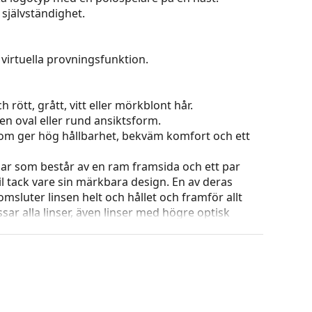
 självständighet.
virtuella provningsfunktion.
 rött, grått, vitt eller mörkblont hår.
en oval eller rund ansiktsform.
 som ger hög hållbarhet, bekväm komfort och ett
ar som består av en ram framsida och ett par
l tack vare sin märkbara design. En av deras
omsluter linsen helt och hållet och framför allt
ar alla linser, även linser med högre optisk
ets färg och utformning kan variera.
g och skötsel av glasögon. Observera att vissa
 putsduk.