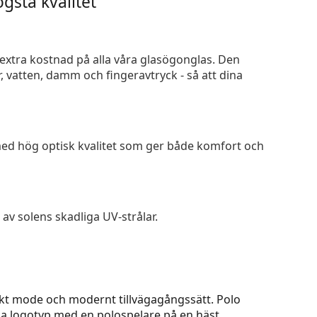
gsta kvalitet
n extra kostnad på alla våra glasögonglas. Den
 vatten, damm och fingeravtryck - så att dina
 med hög optisk kvalitet som ger både komfort och
av solens skadliga UV-strålar.
skt mode och modernt tillvägagångssätt. Polo
ska logotyp med en polospelare på en häst.