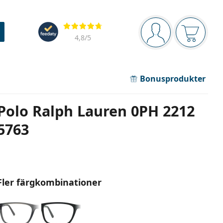
Navigeringsmeny
Recensioner
Du är inloggad
Varukor
4,8
/5
Bonusprodukter
Polo Ralph Lauren 0PH 2212
5763
Fler färgkombinationer