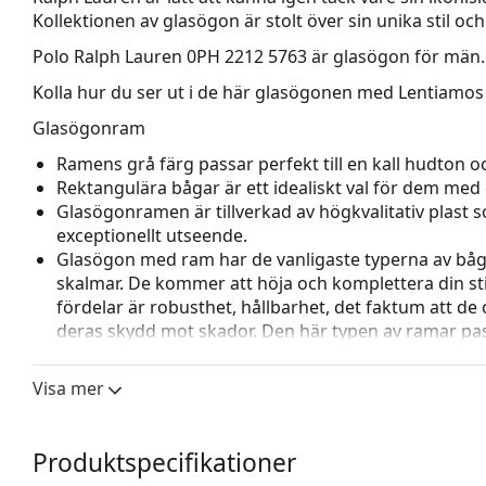
Kollektionen av glasögon är stolt över sin unika stil och
Polo Ralph Lauren 0PH 2212 5763
är glasögon för män.
Kolla hur du ser ut i de här glasögonen med Lentiamos 
Glasögonram
Ramens grå färg passar perfekt till en kall hudton och
Rektangulära bågar är ett idealiskt val för dem med 
Glasögonramen är tillverkad av högkvalitativ plast
exceptionellt utseende.
Glasögon med ram har de vanligaste typerna av båg
skalmar. De kommer att höja och komplettera din sti
fördelar är robusthet, hållbarhet, det faktum att de 
deras skydd mot skador. Den här typen av ramar pass
styrka.
Visa mer
Tillbehör
Vi levererar glasögonen i sitt originalfodral. Fodral
Den medföljande putsduken är idealisk för rengörin
Produktspecifikationer
modeller kan komma med en tygpåse i stället för en