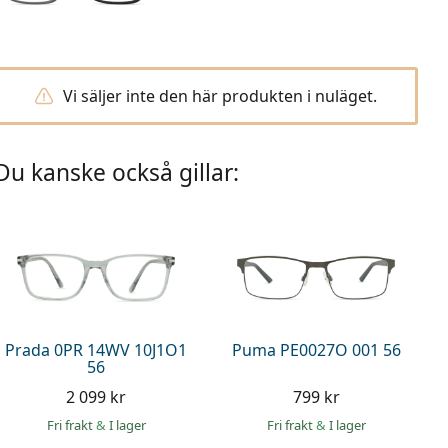
Vi säljer inte den här produkten i nuläget.
Du kanske också gillar:
Prada 0PR 14WV 10J1O1
Puma PE0027O 001 56
56
2 099 kr
799 kr
Fri frakt
&
I lager
Fri frakt
&
I lager