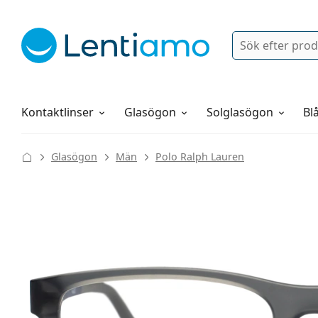
Sök
Logga in
Navigeringsmeny
Linsvätskor
Allt om att handla hos oss
Kontaktlinser
Glasögon
Solglasögon
Blå
Glasögon
Män
Polo Ralph Lauren