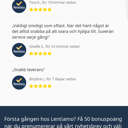
Tina K., för 19 timmar sedan
Betyg 5 av 5
Väldigt smidigt som oftast. När det hänt något är
det alltid snabba på att svara och hjälpa till. Suverän
service varje gång!
Giselle S., för 23 timmar sedan
Betyg 5 av 5
Snabb leverans
Birgitte J., för 7 dagar sedan
Betyg 5 av 5
Första gången hos Lentiamo? Få 50 bonuspoäng
när du prenumererar på vårt nyhetsbrev och välj