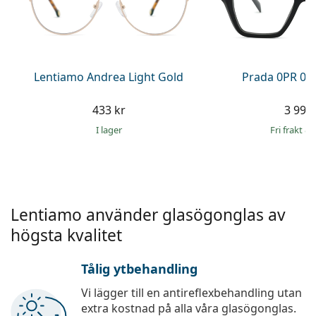
Ögondroppar
Gucci
Alla linsvätskor
Online
Upptäck alla
Persol
Prada
Lentiamo Andrea Light Gold
Prada 0PR 09
Upptäck alla
433 kr
3 999 
I lager
Fri frakt
&
Lentiamo använder glasögonglas av
högsta kvalitet
Tålig ytbehandling
Vi lägger till en antireflexbehandling utan
extra kostnad på alla våra glasögonglas.