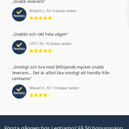
Snabb leverans
Birgitte J., för 4 dagar sedan
Betyg 5 av 5
Snabbt och rätt hela vägen
Ulf P., för 10 dagar sedan
Betyg 5 av 5
Smidigt och bra med åtföljande mycket snabb
leverans… Det är alltid lika smidigt att handla från
Lentiamo
Mikael H., för 13 dagar sedan
Betyg 4 av 5
Första gången hos Lentiamo? Få 50 bonuspoäng