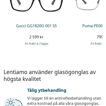
Ögondroppar
Gucci
Alla linsvätskor
Online
Upptäck alla
Persol
Prada
Gucci GG1820O 001 55
Puma PE0027
Upptäck alla
2 599 kr
799 
Fri frakt
&
I lager
Fri frakt
&
Lentiamo använder glasögonglas av
högsta kvalitet
Tålig ytbehandling
Vi lägger till en antireflexbehandling utan
extra kostnad på alla våra glasögonglas.