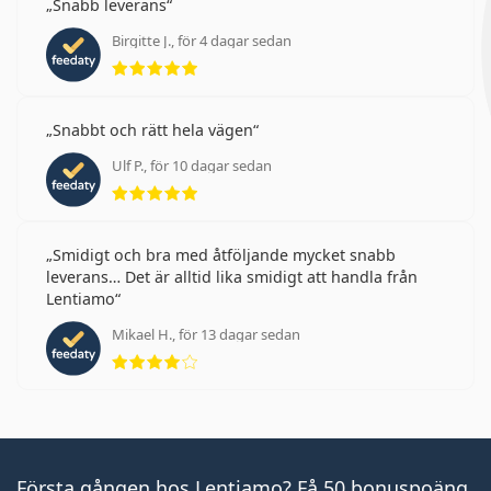
Snabb leverans
Birgitte J., för 4 dagar sedan
Betyg 5 av 5
Snabbt och rätt hela vägen
Ulf P., för 10 dagar sedan
Betyg 5 av 5
Smidigt och bra med åtföljande mycket snabb
leverans… Det är alltid lika smidigt att handla från
Lentiamo
Mikael H., för 13 dagar sedan
Betyg 4 av 5
Första gången hos Lentiamo? Få 50 bonuspoäng