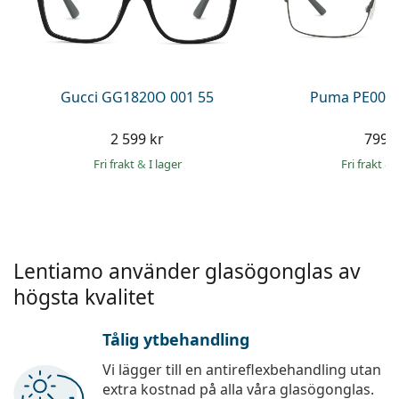
Ögondroppar
Gucci
Alla linsvätskor
Online
Upptäck alla
Persol
Prada
Gucci GG1820O 001 55
Puma PE0027
Upptäck alla
2 599 kr
799 
Fri frakt
&
I lager
Fri frakt
&
Lentiamo använder glasögonglas av
högsta kvalitet
Tålig ytbehandling
Vi lägger till en antireflexbehandling utan
extra kostnad på alla våra glasögonglas.