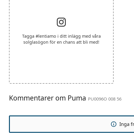
Tagga
#lentiamo
i ditt inlägg med våra
solglasögon för en chans att bli med!
Kommentarer om Puma
PU0096O 008 56
Inga f