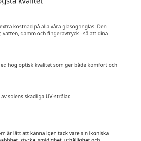
gsta kvalitet
n extra kostnad på alla våra glasögonglas. Den
 vatten, damm och fingeravtryck - så att dina
 med hög optisk kvalitet som ger både komfort och
av solens skadliga UV-strålar.
är lätt att känna igen tack vare sin ikoniska
bhet, styrka, smidighet, uthållighet och