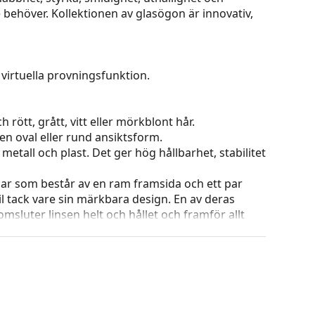
behöver. Kollektionen av glasögon är innovativ,
virtuella provningsfunktion.
 rött, grått, vitt eller mörkblont hår.
en oval eller rund ansiktsform.
etall och plast. Det ger hög hållbarhet, stabilitet
ar som består av en ram framsida och ett par
l tack vare sin märkbara design. En av deras
omsluter linsen helt och hållet och framför allt
ar alla linser, även linser med högre optisk
ets färg och utformning kan variera.
g och skötsel av glasögon. Observera att vissa