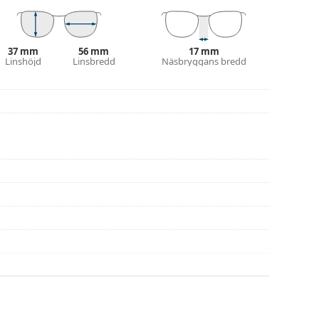
 putsduk.
eller eller kolla in vår
glasögonguide
om du
37 mm
56 mm
17 mm
Linshöjd
Linsbredd
Näsbryggans bredd
na före användning