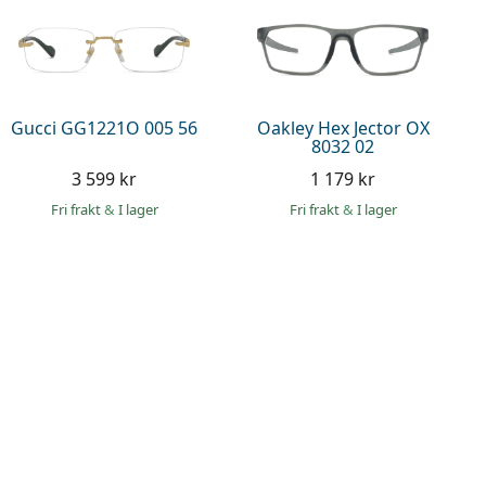
Gucci GG1221O 005 56
Oakley Hex Jector OX
8032 02
3 599 kr
1 179 kr
Fri frakt
&
I lager
Fri frakt
&
I lager