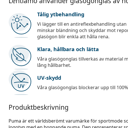
Lentiamo använder glasögonglas av hö
Tålig ytbehandling
Vi lägger till en antireflexbehandling uta
minskar bländning och skyddar mot repor,
glasögon blir enkla att hålla rena.
Klara, hållbara och lätta
Våra glasögonglas tillverkas av material
lång hållbarhet.
UV-skydd
Våra glasögonglas blockerar upp till 100% 
Produktbeskrivning
Puma är ett världsberömt varumärke för sportmode som 
logotyp med en hoppande puma. Den representerar snab