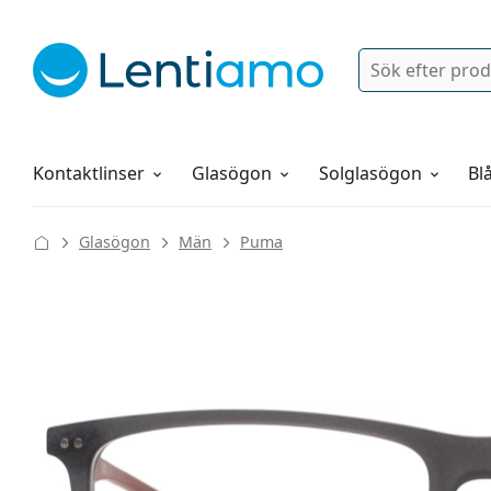
Sök
Logga in
Navigeringsmeny
Linsvätskor
Allt om att handla hos oss
Kontaktlinser
Glasögon
Solglasögon
Blå
Glasögon
Män
Puma