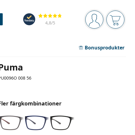
Navigeringsmeny
Recensioner
Du är inloggad
Varukor
4,8
/5
Bonusprodukter
Puma
PU0096O 008 56
Fler färgkombinationer