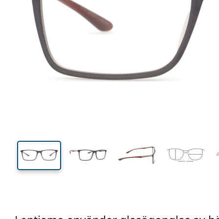
140 mm
Bredd
Linsbred
37 mm
56 mm
Linshöjd
Linsbredd