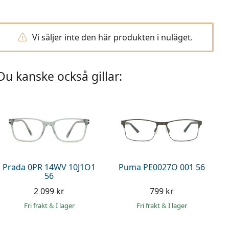
Vi säljer inte den här produkten i nuläget.
Du kanske också gillar:
Prada 0PR 14WV 10J1O1
Puma PE0027O 001 56
56
2 099 kr
799 kr
Fri frakt
&
I lager
Fri frakt
&
I lager