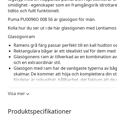
smidighet - egenskaper som en framgångsrik idrottare 
tidlös och fullt funktionell.
Puma PU0096O 008 56
är glasögon för män.
Kolla hur du ser ut i de här glasögonen med Lentiamos 
Glasögonram
Ramens grå färg passar perfekt till en kall hudton och
Rektangulära bågar är ett idealiskt val för dem med 
Glasögonens ram är tillverkad av en kombination av m
och en extraordinär stil.
Glasögon med ram har de vanligaste typerna av båg
skalmar. De kommer att höja och komplettera din sti
fördelar är robusthet, hållbarhet, det faktum att de 
deras skydd mot skador. Den här typen av ramar pass
styrka.
Visa mer
Tillbehör
Vi levererar glasögonen i sitt originalfodral. Fodral
Produktspecifikationer
Den medföljande putsduken är idealisk för rengörin