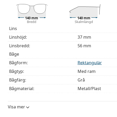
modeller kan komma med en tygpåse i stället för en
Upptäck hela
glasögon
sortimentet för att hitta fler mod
behöver hjälp med att välja ditt par.
140 mm
140 mm
Bredd
Skalmlängd
Detta är en medicinteknisk produkt. Läs instruktioner
Lins
Linshöjd:
37 mm
Linsbredd:
56 mm
Båge
Bågform:
Rektangulär
Bågtyp:
Med ram
Bågfärg:
Grå
Bågmaterial:
Metall/Plast
Storlek:
M
Bredd:
140 mm
Visa mer
Skalmlängd:
140 mm