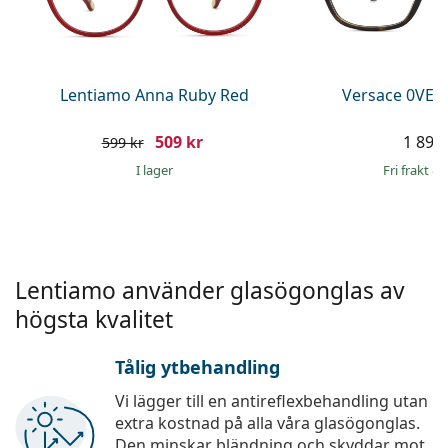
Ögondroppar
Gucci
Alla linsvätskor
Online
Upptäck alla
Persol
Prada
Lentiamo Anna Ruby Red
Versace 0VE3
Upptäck alla
509 kr
1 899 
599 kr
I lager
Fri frakt
&
Lentiamo använder glasögonglas av
högsta kvalitet
Tålig ytbehandling
Vi lägger till en antireflexbehandling utan
extra kostnad på alla våra glasögonglas.
Den minskar bländning och skyddar mot