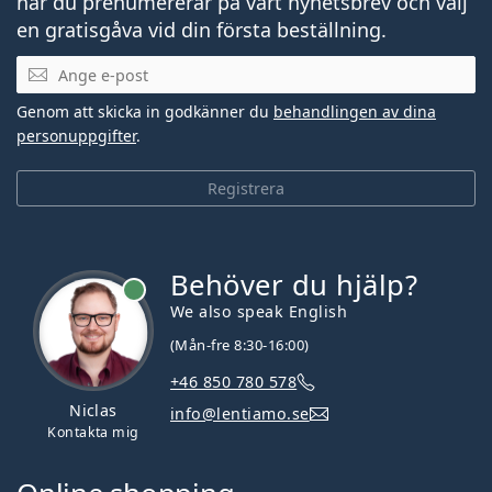
när du prenumererar på vårt nyhetsbrev och välj
en gratisgåva vid din första beställning.
Mejladress
Genom att skicka in godkänner du
behandlingen av dina
personuppgifter
.
Registrera
Behöver du hjälp?
We also speak English
(Mån-fre 8:30-16:00)
+46 850 780 578
Niclas
info@lentiamo.se
Kontakta mig