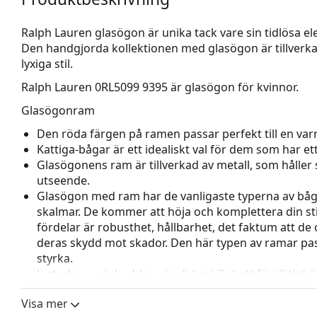
Ralph Lauren glasögon är unika tack vare sin tidlösa ele
Den handgjorda kollektionen med glasögon är tillverka
lyxiga stil.
Ralph Lauren 0RL5099 9395
är glasögon för kvinnor.
Glasögonram
Den röda färgen på ramen passar perfekt till en varm
Kattiga-bågar är ett idealiskt val för dem som har et
Glasögonens ram är tillverkad av metall, som håller s
utseende.
Glasögon med ram har de vanligaste typerna av båg
skalmar. De kommer att höja och komplettera din sti
fördelar är robusthet, hållbarhet, det faktum att de 
deras skydd mot skador. Den här typen av ramar pass
styrka.
Justerbara näskuddar gör det möjligt att försiktigt
glasögon för att ge högre komfort. Justering av näsk
Visa mer
för att förhindra skador eller att de går sönder.