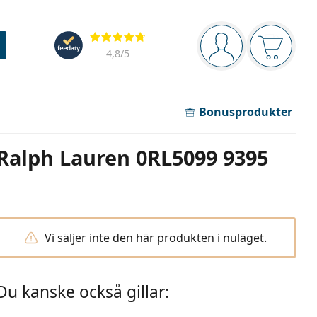
Navigeringsmeny
Recensioner
Du är inloggad
Varukor
4,8
/5
Bonusprodukter
Ralph Lauren 0RL5099 9395
Vi säljer inte den här produkten i nuläget.
Du kanske också gillar: