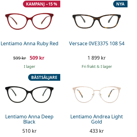
KAMPANJ −15 %
NYA
Lentiamo Anna Ruby Red
Versace 0VE3375 108 54
509 kr
1 899 kr
599 kr
I lager
Fri frakt
&
I lager
BÄSTSÄLJARE
Lentiamo Anna Deep
Lentiamo Andrea Light
Black
Gold
510 kr
433 kr