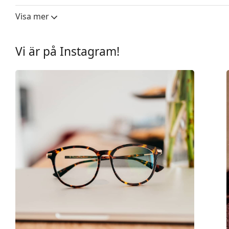
Kön:
Dam
Visa mer
Kategori:
Glasögon
Varumärke:
Ralph Lauren
Vi är på Instagram!