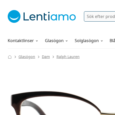
Sök
Logga in
Navigeringsmeny
Linsvätskor
Allt om att handla hos oss
Kontaktlinser
Glasögon
Solglasögon
Blå
Glasögon
Dam
Ralph Lauren