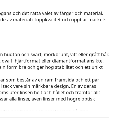
gans och det rätta valet av färger och material.
de av material i toppkvalitet och uppbär märkets
 hudton och svart, mörkbrunt, vitt eller grått hår.
t ovalt, hjärtformat eller diamantformat ansikte.
in form bra och ger hög stabilitet och ett unikt
ar som består av en ram framsida och ett par
l tack vare sin märkbara design. En av deras
omsluter linsen helt och hållet och framför allt
ar alla linser, även linser med högre optisk
 ändra positionen och passformen på dina
uddarna bör alltid utföras av en erfaren optiker