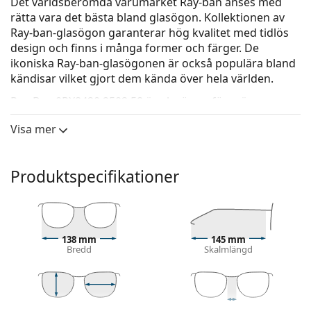
Det världsberömda varumärket Ray-ban anses med
rätta vara det bästa bland glasögon. Kollektionen av
Ray-ban-glasögon garanterar hög kvalitet med tidlös
design och finns i många former och färger. De
ikoniska Ray-ban-glasögonen är också populära bland
kändisar vilket gjort dem kända över hela världen.
Ray-Ban 0RX8420 2502 58
är glasögon för män.
Kolla hur du ser ut i de här glasögonen med Lentiamos
Visa mer
virtuella provningsfunktion.
Glasögonram
Produktspecifikationer
Ramens silverfärg passar perfekt till en kall hudton
och rött, grått, vitt eller mörkblont hår.
Pilotbågar är ett idealiskt val för dem med en
fyrkantig, oval eller triangulär ansiktsform.
138 mm
145 mm
Glasögonens ram är tillverkad av metall, som håller
Bredd
Skalmlängd
sin form bra och ger hög stabilitet och ett unikt
utseende.
Glasögon med ram har de vanligaste typerna av
bågar som består av en ram framsida och ett par