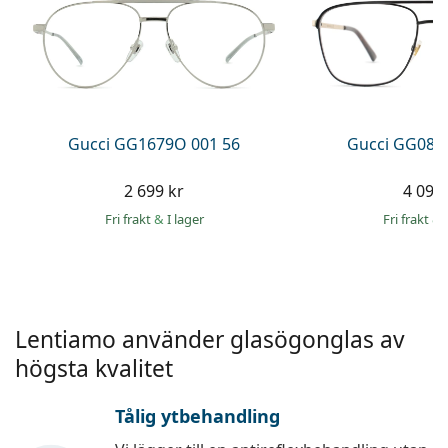
Persol
Prada
Upptäck alla
Gucci GG1679O 001 56
Gucci GG083
2 699 kr
4 099 
Fri frakt
&
I lager
Fri frakt
&
Lentiamo använder glasögonglas av
högsta kvalitet
Tålig ytbehandling