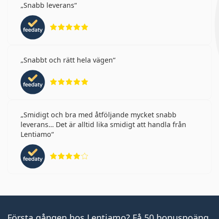
Snabb leverans
Betyg 5 av 5
Snabbt och rätt hela vägen
Betyg 5 av 5
Smidigt och bra med åtföljande mycket snabb
leverans… Det är alltid lika smidigt att handla från
Lentiamo
Betyg 4 av 5
Första gången hos Lentiamo? Få 50 bonuspoäng