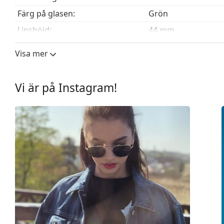
Färg på glasen:
Grön
Linshöjd:
44 mm
Linsbredd:
51 mm
Visa mer
Linsmaterial:
Plast
UV-filter 400:
Ja
Vi är på Instagram!
Båge
Bågform:
Kvadratisk
Bågfärg:
Svart
Bågmaterial:
Metall
Storlek:
S
Bredd:
129 mm
Skalmlängd:
145 mm
Näsbryggans bredd:
20 mm