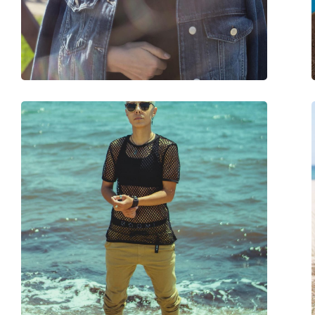
Vikt:
100 g
Justerbara näskuddar:
Ja
Tillbehör
Fodral:
Ja
Putsduk:
Ja
Övrigt
Kön:
Unisex
Kategori:
Solglasögon
Varumärke:
Ray-Ban
Användning:
Enligt mode
Kod:
RB3857 919931 51