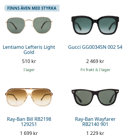
FINNS ÄVEN MED STYRKA
Lentiamo Lefteris Light
Gucci GG0034SN 002 54
Gold
510 kr
2 469 kr
I lager
Fri frakt
&
I lager
Ray-Ban Bill RB2198
Ray-Ban Wayfarer
129251
RB2140 901
1 699 kr
1 229 kr