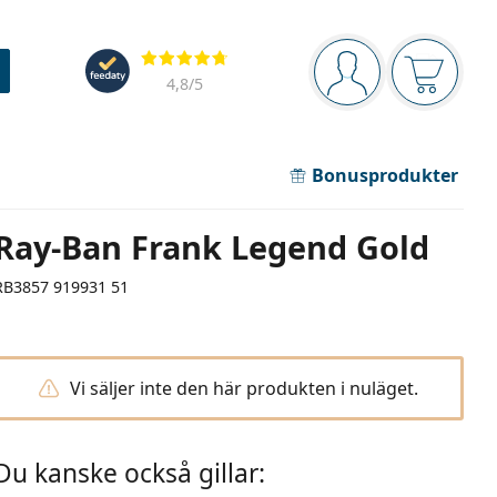
Navigeringsmeny
Recensioner
Du är inloggad
Varukor
4,8
/5
Bonusprodukter
Ray-Ban Frank Legend Gold
RB3857 919931 51
Vi säljer inte den här produkten i nuläget.
Du kanske också gillar: