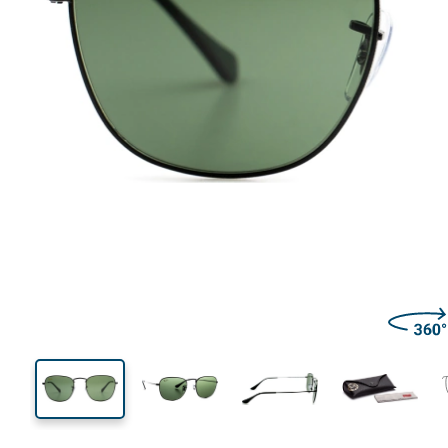
129 mm
Bredd
Linsbred
44 mm
51 mm
Linshöjd
Linsbredd