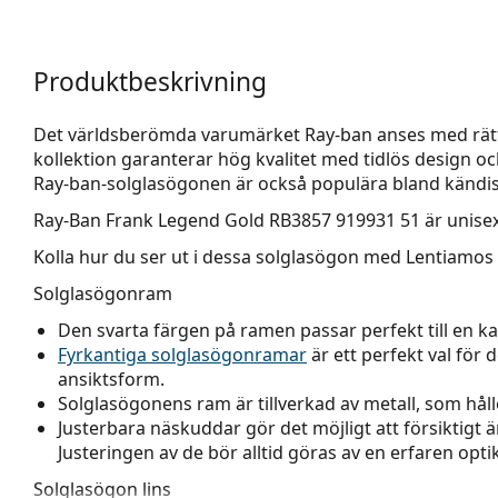
Produktbeskrivning
Det världsberömda varumärket Ray-ban anses med rätt
kollektion garanterar hög kvalitet med tidlös design o
Ray-ban-solglasögonen är också populära bland kändisa
Ray-Ban Frank Legend Gold RB3857 919931 51
är unise
Kolla hur du ser ut i dessa solglasögon med Lentiamos 
Solglasögonram
Den svarta färgen på ramen passar perfekt till en kall
Fyrkantiga solglasögonramar
är ett perfekt val för 
ansiktsform.
Solglasögonens ram är tillverkad av metall, som hålle
Justerbara näskuddar gör det möjligt att försiktigt
Justeringen av de bör alltid göras av en erfaren optik
Solglasögon lins