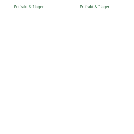
Fri frakt
&
I lager
Fri frakt
&
I lager