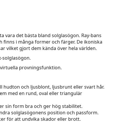
a vara det bästa bland solglasögon. Ray-bans
ch finns i många former och färger. De ikoniska
r vilket gjort dem kända över hela världen.
x-solglasögon.
virtuella provningsfunktion.
 hudton och ljusblont, ljusbrunt eller svart hår.
dem med en rund, oval eller triangulär
r sin form bra och ger hög stabilitet.
 ändra solglasögonens position och passform.
er för att undvika skador eller brott.