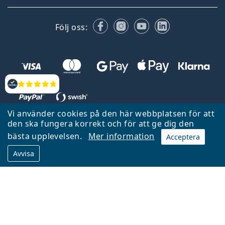
Facebook
Instagram
YouTube
LinkedIn
Följ oss:
Recensioner
Vi använder cookies på den här webbplatsen för att
den ska fungera korrekt och för att ge dig den
Tillbaka till startsidan
Gå upp
bästa upplevelsen.
Mer information
Acceptera
Lentiamo.se ägs och drivs av Lentiamo s.r.o., Tjeckien
Avvisa
Här för dig de senaste 18 åren.