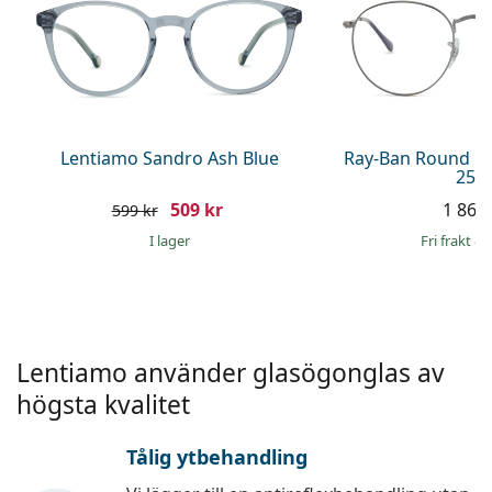
Persol
Prada
Upptäck alla
Lentiamo Sandro Ash Blue
Ray-Ban Round M
250
509 kr
1 869 
599 kr
I lager
Fri frakt
&
Lentiamo använder glasögonglas av
högsta kvalitet
Tålig ytbehandling