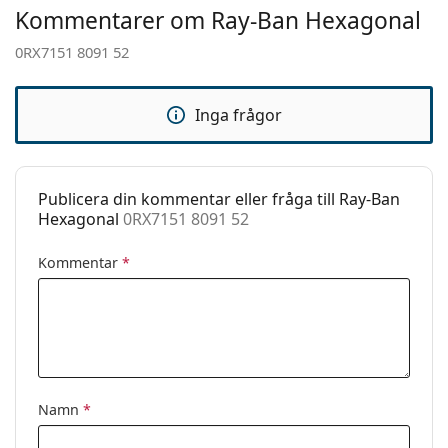
Vikt:
100 g
Detta är en medicinteknisk produkt. Läs
Kommentarer om Ray-Ban Hexagonal
instruktionerna före användning
Justerbara
Nej
0RX7151 8091 52
näskuddar:
Tillbehör
Inga frågor
Fodral:
Ja
Putsduk:
Ja
Övrigt
Publicera din kommentar eller fråga till Ray-Ban
Hexagonal
0RX7151 8091 52
Kön:
Unisex
Kategori:
Glasögon
Kommentar
*
Varumärke:
Ray-Ban
Kod:
0RX7151 8091 52
Namn
*