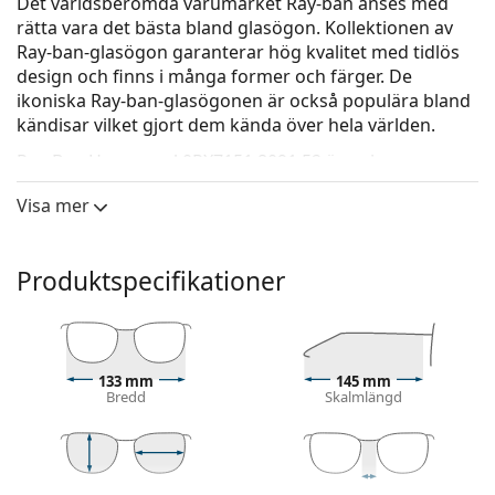
Det världsberömda varumärket Ray-ban anses med
rätta vara det bästa bland glasögon. Kollektionen av
Ray-ban-glasögon garanterar hög kvalitet med tidlös
design och finns i många former och färger. De
ikoniska Ray-ban-glasögonen är också populära bland
kändisar vilket gjort dem kända över hela världen.
Ray-Ban Hexagonal 0RX7151 8091 52
är unisex-
glasögon.
Visa mer
Kolla hur du ser ut i de här glasögonen med Lentiamos
virtuella provningsfunktion.
Produktspecifikationer
Glasögonram
Ramens blå färg passar perfekt till en kall hudton
och ljusbrunt, svart eller ljusblont hår.
Runda bågar är ett perfekt val för dem med en
133 mm
145 mm
fyrkantig eller oval ansiktsform.
Bredd
Skalmlängd
Glasögonramen är tillverkad av högkvalitativ plast
som ger hög hållbarhet, bekväm komfort och ett
exceptionellt utseende.
Glasögon med ram har de vanligaste typerna av