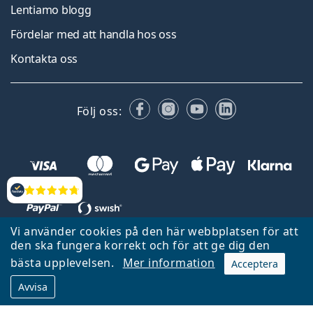
Lentiamo blogg
Fördelar med att handla hos oss
Kontakta oss
Facebook
Instagram
YouTube
LinkedIn
Följ oss:
Recensioner
Vi använder cookies på den här webbplatsen för att
den ska fungera korrekt och för att ge dig den
Tillbaka till startsidan
Gå upp
bästa upplevelsen.
Mer information
Acceptera
Lentiamo.se ägs och drivs av Lentiamo s.r.o., Tjeckien
Avvisa
Här för dig de senaste 18 åren.