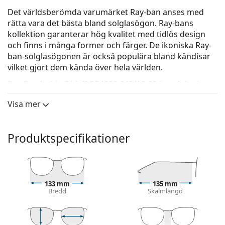
Det världsberömda varumärket Ray-ban anses med
rätta vara det bästa bland solglasögon. Ray-bans
kollektion garanterar hög kvalitet med tidlös design
och finns i många former och färger. De ikoniska Ray-
ban-solglasögonen är också populära bland kändisar
vilket gjort dem kända över hela världen.
Ray-Ban Jackie Ohh II RB4098 642/A5 60
är solglasögon
för kvinnor.
Visa mer
Kolla hur du ser ut i dessa solglasögon med Lentiamos
virtuella provningsfunktion.
Produktspecifikationer
Solglasögonram
Den bruna färgen på ramen passar perfekt till en
varm hudton och ljusbrunt, svart eller
mörkblont hår.
133 mm
135 mm
Fyrkantiga solglasögonramar
är ett perfekt val för
Bredd
Skalmlängd
dem med en rund, oval eller triangulär ansiktsform.
Solglasögonens ram är tillverkad av högkvalitativ
plast som ger hög hållbarhet och bekväm komfort.