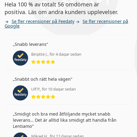
Hela 100 % av totalt 56 omdömen är
positiva. Läs om andra kunders upplevelser.
Se fler recensioner på Feedaty
Se fler recensioner på
Google
Snabb leverans
Birgitte J., för 4 dagar sedan
Betyg 5 av 5
Snabbt och rätt hela vägen
Ulf P., för 10 dagar sedan
Betyg 5 av 5
Smidigt och bra med åtföljande mycket snabb
leverans… Det är alltid lika smidigt att handla från
Lentiamo
Mikael H., för 12 dagar sedan