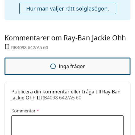
Hur man väljer rätt solglasögon.
Fodral:
Ja
Putsduk:
Ja
Övrigt
Kommentarer om Ray-Ban Jackie Ohh
Kön:
Dam
II
RB4098 642/A5 60
Kategori:
Solglasögon
Varumärke:
Ray-Ban
Inga frågor
Användning:
Enligt mode
Kod:
RB4098 642/A5 60
Recept finns:
Nej
Publicera din kommentar eller fråga till Ray-Ban
Jackie Ohh II
RB4098 642/A5 60
Kommentar
*