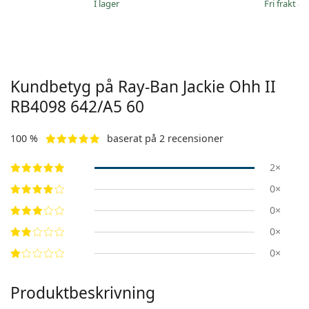
I lager
Fri frakt
&
Kundbetyg på Ray-Ban Jackie Ohh II
RB4098 642/A5 60
100 %
baserat på 2 recensioner
2×
0×
0×
0×
0×
Produktbeskrivning