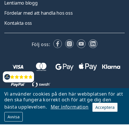
Lentiamo blogg
Fördelar med att handla hos oss
Kontakta oss
Facebook
Instagram
YouTube
LinkedIn
Följ oss:
Recensioner
Vi använder cookies på den här webbplatsen för att
den ska fungera korrekt och för att ge dig den
Tillbaka till startsidan
Gå upp
bästa upplevelsen.
Mer information
Acceptera
Lentiamo.se ägs och drivs av Lentiamo s.r.o., Tjeckien
Avvisa
Här för dig de senaste 18 åren.