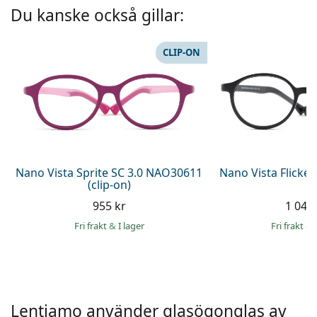
Persol
Du kanske också gillar:
Prada
CLIP-ON
Upptäck alla
Nano Vista Sprite SC 3.0 NAO30611
Nano Vista Flicke
(clip-on)
955 kr
1 049 
Fri frakt
&
I lager
Fri frakt
&
Lentiamo använder glasögonglas av