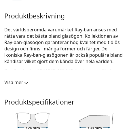
Produktbeskrivning
Det världsberömda varumärket Ray-ban anses med
rätta vara det bästa bland glasögon. Kollektionen av
Ray-ban-glasögon garanterar hög kvalitet med tidlös
design och finns i många former och färger. De
ikoniska Ray-ban-glasögonen är också populära bland
kändisar vilket gjort dem kända över hela världen.
Ray-Ban Junior 0RY1053 4064 45
är glasögon för barn.
Kolla hur du ser ut i de här glasögonen med Lentiamos
Visa mer
virtuella provningsfunktion.
Glasögonram
Produktspecifikationer
Den svarta färgen på ramen passar perfekt till en
kall hudton och ljusblont, ljusbrunt eller svart hår.
Runda bågar är ett perfekt val för dem med en
fyrkantig eller oval ansiktsform.
124 mm
130 mm