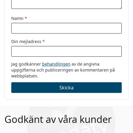
Kategori:
Glasögon
Namn
*
Varumärke:
Ray-Ban
Kod:
0RY1053 4064 45
Din mejladress
*
Jag godkänner
behandlingen
av de angivna
uppgifterna och publiceringen av kommentaren på
webbplatsen.
Skicka
Godkänt av våra kunder