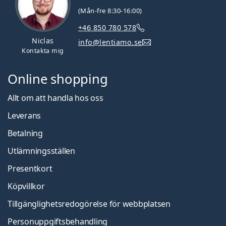
(Mån-fre 8:30-16:00)
+46 850 780 578
Niclas
info@lentiamo.se
Kontakta mig
Online shopping
Allt om att handla hos oss
Leverans
Betalning
Utlämningsställen
Presentkort
Köpvillkor
Tillgänglighetsredogörelse för webbplatsen
Personuppgiftsbehandling