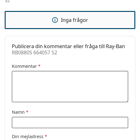
52
Kategori:
Solglasögon
Varumärke:
Ray-Ban
Inga frågor
Användning:
Enligt mode
Kod:
RB0880S 664057 52
Recept finns:
Nej
Publicera din kommentar eller fråga till Ray-Ban
RB0880S 664057 52
Kommentar
*
Namn
*
Din mejladress
*