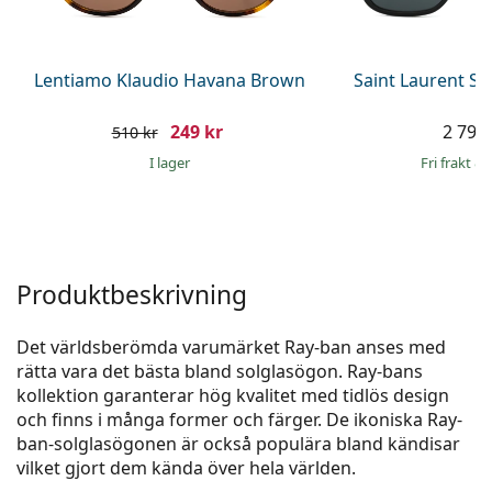
Persol
Prada
Lentiamo Klaudio Havana Brown
Saint Laurent S
Upptäck alla
249 kr
2 799 
510 kr
I lager
Fri frakt
&
Produktbeskrivning
Det världsberömda varumärket Ray-ban anses med
rätta vara det bästa bland solglasögon. Ray-bans
kollektion garanterar hög kvalitet med tidlös design
och finns i många former och färger. De ikoniska Ray-
ban-solglasögonen är också populära bland kändisar
vilket gjort dem kända över hela världen.