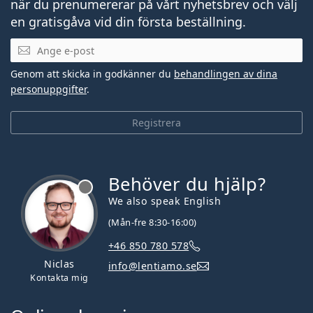
när du prenumererar på vårt nyhetsbrev och välj
en gratisgåva vid din första beställning.
Mejladress
Genom att skicka in godkänner du
behandlingen av dina
personuppgifter
.
Registrera
Behöver du hjälp?
We also speak English
(Mån-fre 8:30-16:00)
+46 850 780 578
Niclas
info@lentiamo.se
Kontakta mig