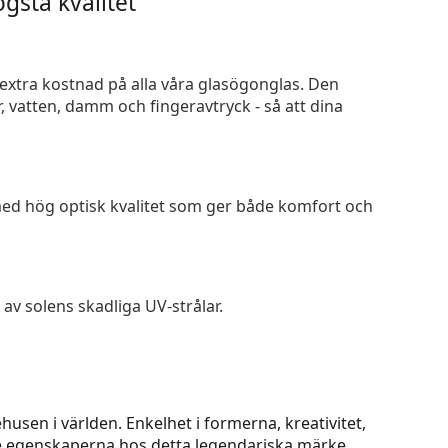
gsta kvalitet
n extra kostnad på alla våra glasögonglas. Den
 vatten, damm och fingeravtryck - så att dina
 med hög optisk kvalitet som ger både komfort och
av solens skadliga UV-strålar.
usen i världen. Enkelhet i formerna, kreativitet,
aste egenskaperna hos detta legendariska märke.