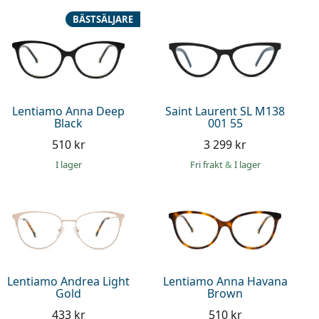
BÄSTSÄLJARE
Lentiamo Anna Deep
Saint Laurent SL M138
Black
001 55
510 kr
3 299 kr
I lager
Fri frakt
&
I lager
Lentiamo Andrea Light
Lentiamo Anna Havana
Gold
Brown
433 kr
510 kr