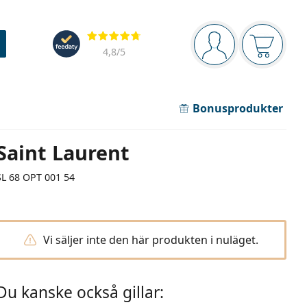
Navigeringsmeny
Recensioner
Du är inloggad
Varukor
4,8
/5
Bonusprodukter
Saint Laurent
SL 68 OPT 001 54
Vi säljer inte den här produkten i nuläget.
Du kanske också gillar: