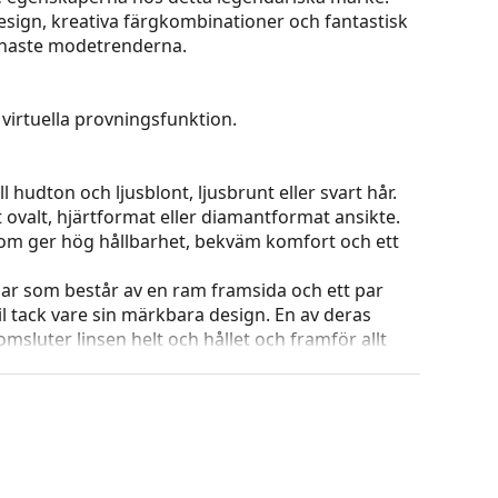
esign, kreativa färgkombinationer och fantastisk
enaste modetrenderna.
virtuella provningsfunktion.
 hudton och ljusblont, ljusbrunt eller svart hår.
t ovalt, hjärtformat eller diamantformat ansikte.
 som ger hög hållbarhet, bekväm komfort och ett
ar som består av en ram framsida och ett par
l tack vare sin märkbara design. En av deras
omsluter linsen helt och hållet och framför allt
ar alla linser, även linser med högre optisk
ets färg och utformning kan variera.
g och skötsel av glasögon. Observera att vissa