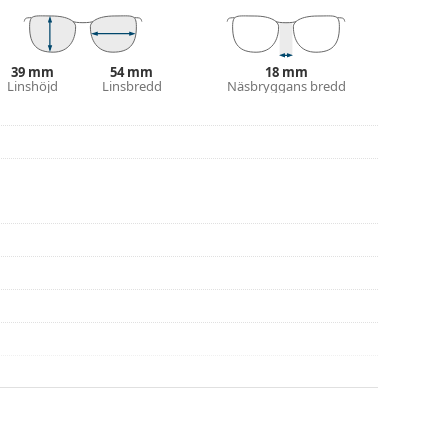
 putsduk.
eller eller kolla in vår
glasögonguide
om du
39 mm
54 mm
18 mm
Linshöjd
Linsbredd
Näsbryggans bredd
na före användning