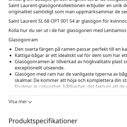
Saint Laurent-glasögonkollektionen erbjuder en unik d
originalitet samtidigt som man uppmärksammar de s
Saint Laurent SL 68 OPT 001 54
är glasögon för kvinnor.
Kolla hur du ser ut i de här glasögonen med Lentiamos 
Glasögonram
Den svarta färgen på ramen passar perfekt till en kall
Kattiga-bågar är ett idealiskt val för dem som har et
Glasögonramen är tillverkad av högkvalitativ plast
exceptionellt utseende.
Glasögon med ram har de vanligaste typerna av båg
skalmar. De kommer att höja och komplettera din sti
fördelar är robusthet, hållbarhet, det faktum att de 
deras skydd mot skador. Den här typen av ramar pass
styrka.
Visa mer
Tillbehör
Vi levererar glasögonen i sitt originalfodral. Fodral
Produktspecifikationer
Den medföljande putsduken är idealisk för rengörin