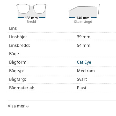
modeller kan komma med en tygpåse i stället för en
Upptäck hela
glasögon
sortimentet för att hitta fler mod
behöver hjälp med att välja ditt par.
138 mm
140 mm
Bredd
Skalmlängd
Detta är en medicinteknisk produkt. Läs instruktioner
Lins
Linshöjd:
39 mm
Linsbredd:
54 mm
Båge
Bågform:
Cat Eye
Bågtyp:
Med ram
Bågfärg:
Svart
Bågmaterial:
Plast
Storlek:
M
Bredd:
138 mm
Visa mer
Skalmlängd:
140 mm