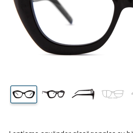
138 mm
Bredd
Linsbred
39 mm
54 mm
Linshöjd
Linsbredd