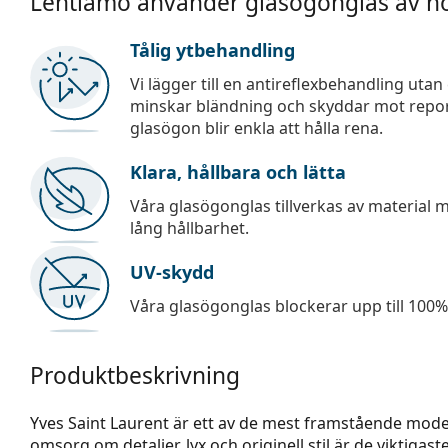
Lentiamo använder glasögonglas av hö
Tålig ytbehandling
Vi lägger till en antireflexbehandling uta
minskar bländning och skyddar mot repor,
glasögon blir enkla att hålla rena.
Klara, hållbara och lätta
Våra glasögonglas tillverkas av material
lång hållbarhet.
UV-skydd
Våra glasögonglas blockerar upp till 100% 
Produktbeskrivning
Yves Saint Laurent är ett av de mest framstående modeh
omsorg om detaljer, lyx och originell stil är de viktig