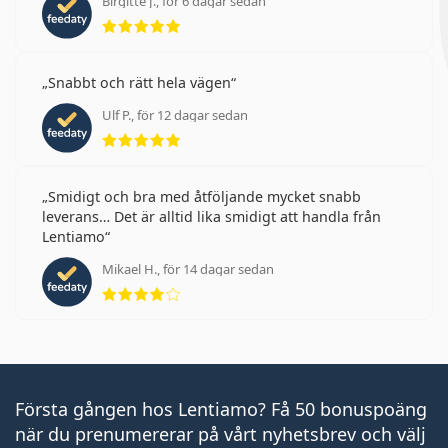
Birgitte J., för 6 dagar sedan
Betyg 5 av 5
Snabbt och rätt hela vägen
Ulf P., för 12 dagar sedan
Betyg 5 av 5
Smidigt och bra med åtföljande mycket snabb
leverans… Det är alltid lika smidigt att handla från
Lentiamo
Mikael H., för 14 dagar sedan
Betyg 4 av 5
Första gången hos Lentiamo? Få 50 bonuspoäng
när du prenumererar på vårt nyhetsbrev och välj