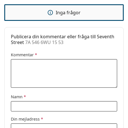
Tillbehör
Inga frågor
Fodral:
Ja
Putsduk:
Nej
Övrigt
Publicera din kommentar eller fråga till Seventh
Street
7A 546 6WU 15 53
Kön:
Dam
Kategori:
Glasögon
Kommentar
*
Varumärke:
Seventh Street
Kod:
7A 546 6WU 15 53
Namn
*
Din mejladress
*