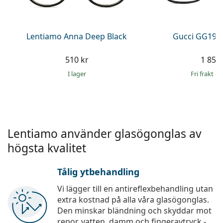
Persol
Prada
Lentiamo Anna Deep Black
Gucci GG193
Upptäck alla
510 kr
1 859 
I lager
Fri frakt
&
Lentiamo använder glasögonglas av
högsta kvalitet
Tålig ytbehandling
Vi lägger till en antireflexbehandling utan
extra kostnad på alla våra glasögonglas.
Den minskar bländning och skyddar mot
repor, vatten, damm och fingeravtryck -