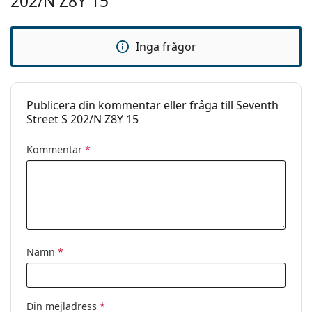
202/N Z8Y 15
Inga frågor
Publicera din kommentar eller fråga till Seventh
Street S 202/N Z8Y 15
Kommentar
*
Namn
*
Din mejladress
*