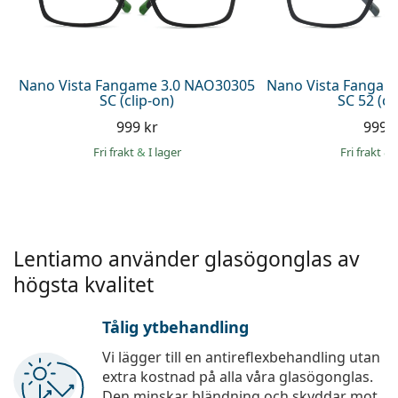
Persol
Prada
Upptäck alla
Nano Vista Fangame 3.0 NAO30305
Nano Vista Fangam
SC (clip-on)
SC 52 (cl
999 kr
999 
Fri frakt
&
I lager
Fri frakt
&
Lentiamo använder glasögonglas av
högsta kvalitet
Tålig ytbehandling
Vi lägger till en antireflexbehandling utan
extra kostnad på alla våra glasögonglas.
Den minskar bländning och skyddar mot