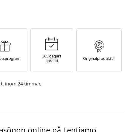
365 dagars
tetsprogram
Originalprodukter
garanti
rt, inom 24 timmar.
lasögon online på Lentiamo