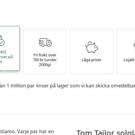
 402
Fri frakt över
nser på
700 kr (under
Låga priser
Lojali
er
2000g)
r än 1 million par linser på lager som vi kan skicka omedelba
Tom Tailor solg
ntiamo. Varje par har en