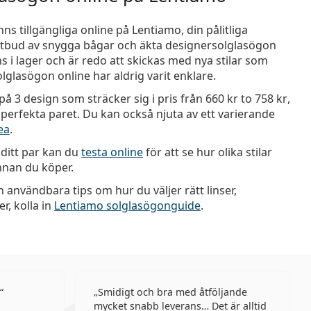
ns tillgängliga online på Lentiamo, din pålitliga
t utbud av snygga bågar och äkta designersolglasögon
ns i lager och är redo att skickas med nya stilar som
 solglasögon online har aldrig varit enklare.
å 3 design som sträcker sig i pris från
660 kr
to
758 kr
,
t perfekta paret. Du kan också njuta av ett varierande
ea
.
a ditt par kan du
testa online
för att se hur olika stilar
innan du köper.
h användbara tips om hur du väljer rätt linser,
, kolla in
Lentiamo solglasögonguide
.
Smidigt och bra med åtföljande
mycket snabb leverans… Det är alltid