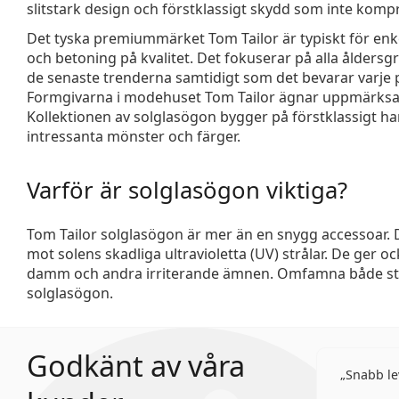
slitstark design och förstklassigt skydd som inte komp
Det tyska premiummärket Tom Tailor är typiskt för enke
och betoning på kvalitet. Det fokuserar på alla ålders
de senaste trenderna samtidigt som det bevarar varje p
Formgivarna i modehuset Tom Tailor ägnar uppmärksamh
Kollektionen av solglasögon bygger på förstklassigt h
intressanta mönster och färger.
Varför är solglasögon viktiga?
Tom Tailor solglasögon är mer än en snygg accessoar. D
mot solens skadliga ultravioletta (UV) strålar. De ger o
damm och andra irriterande ämnen. Omfamna både sti
solglasögon.
Godkänt av våra
Snabb le