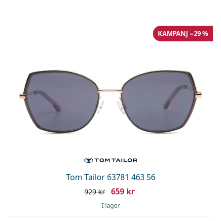
KAMPANJ −29 %
Tom Tailor 63781 463 56
659 kr
929 kr
I lager