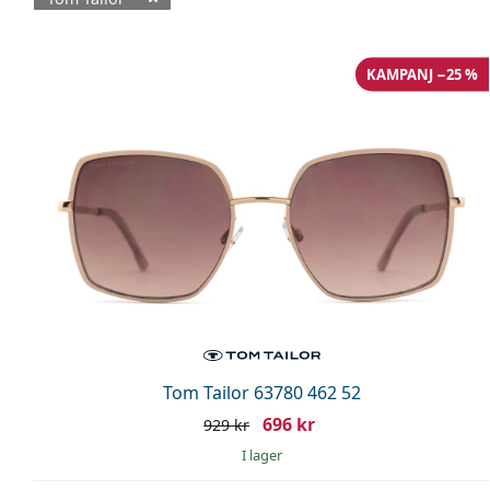
Tillgängliga produkter
KAMPANJ −25 %
Tom Tailor 63780 462 52
696 kr
929 kr
I lager