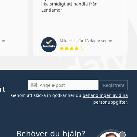
lika smidigt att handla från
Lentiamo
dan
Mikael H., för 13 dagar sedan
 av 5
Betyg 4 av 5
Mejladress
Registrera
rt
Genom att skicka in godkänner du
behandlingen av dina
personuppgifter
.
Behöver du hjälp?