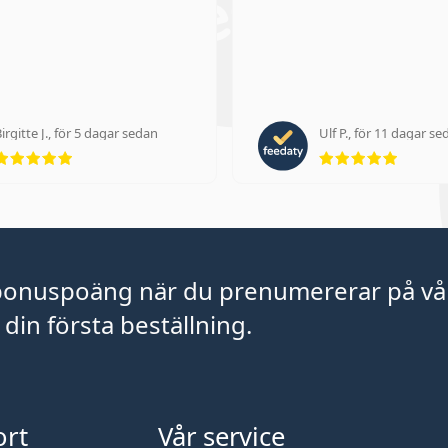
irgitte J., för 5 dagar sedan
Ulf P., för 11 dagar se
Betyg 5 av 5
Betyg 5
bonuspoäng när du prenumererar på vå
din första beställning.
rt
Vår service