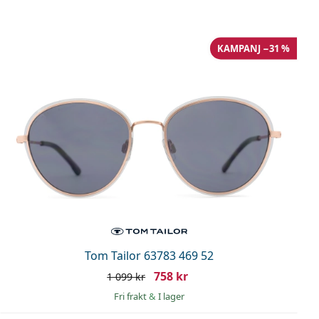
KAMPANJ −31 %
Tom Tailor 63783 469 52
758 kr
1 099 kr
Fri frakt
&
I lager