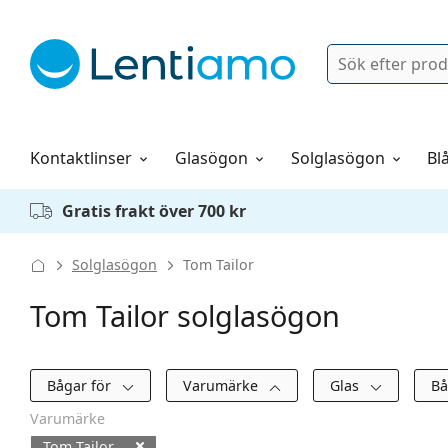
Sök
Logga in
Navigeringsmeny
Linsvätskor
Allt om att handla hos oss
Kontaktlinser
Glasögon
Solglasögon
Blå
Gratis frakt över 700 kr
Solglasögon
Tom Tailor
Tom Tailor solglasögon
Filter
Bågar för
Varumärke
Glas
B
Varumärke
Tom Tailor