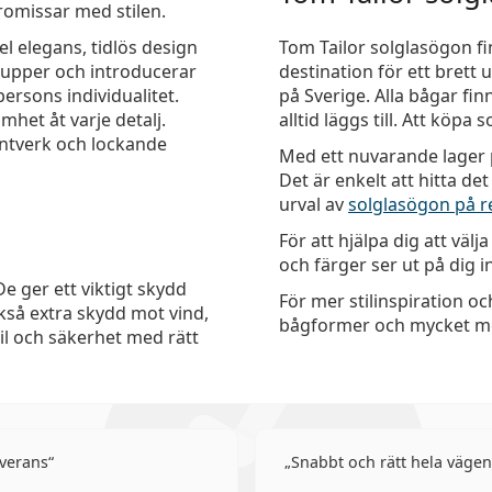
romissar med stilen.
l elegans, tidlös design
Tom Tailor solglasögon fin
grupper och introducerar
destination för ett bret
ersons individualitet.
på Sverige. Alla bågar fin
et åt varje detalj.
alltid läggs till. Att köpa
antverk och lockande
Med ett nuvarande lager p
Det är enkelt att hitta de
urval av
solglasögon på r
För att hjälpa dig att välj
och färger ser ut på dig 
e ger ett viktigt skydd
För mer stilinspiration oc
ckså extra skydd mot vind,
bågformer och mycket mer
l och säkerhet med rätt
verans
Snabbt och rätt hela vägen