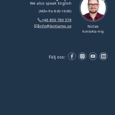
We also speak English
(Mån-fre 8:30-16:00)
+46 850 780 578
info@lentiamo.se
Niclas
Kontakta mig
Facebook
Instagram
YouTube
Lin
Följ oss: