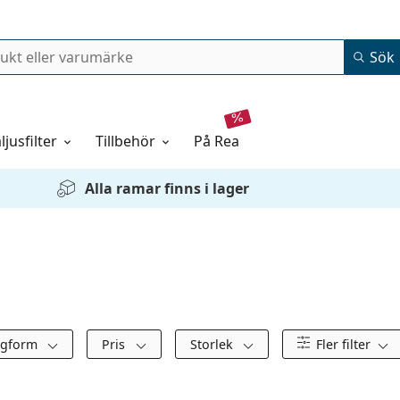
Sök
ljusfilter
Tillbehör
på rea
Alla ramar finns i lager
ågform
Pris
Storlek
Fler filter