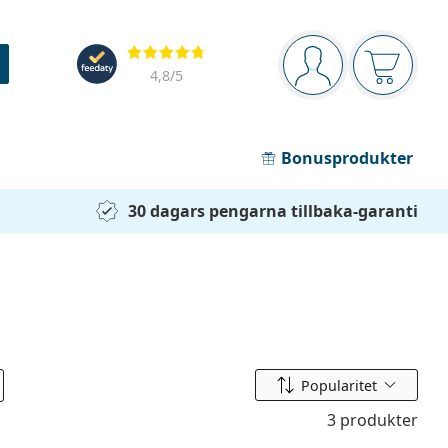
Navigeringsmeny
Recensioner
Du är inloggad
Varukor
4,8
/5
Bonusprodukter
30 dagars pengarna tillbaka-garanti
Sortera efter
Popularitet
3 produkter