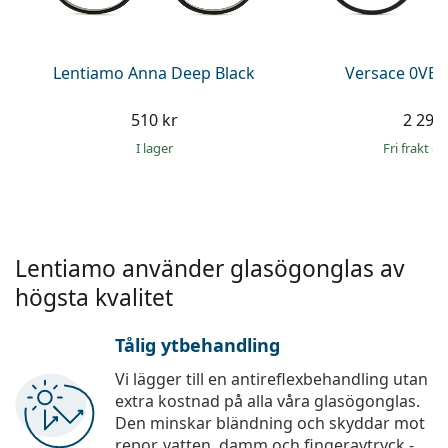
Persol
Prada
Lentiamo Anna Deep Black
Versace 0VE
Upptäck alla
510 kr
2 299 
I lager
Fri frakt
&
Lentiamo använder glasögonglas av
högsta kvalitet
Tålig ytbehandling
Vi lägger till en antireflexbehandling utan
extra kostnad på alla våra glasögonglas.
Den minskar bländning och skyddar mot
repor, vatten, damm och fingeravtryck -