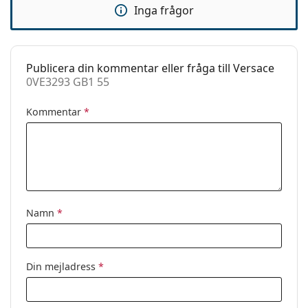
Inga frågor
Clip-on:
Nej
Tillbehör
Fodral:
Ja
Publicera din kommentar eller fråga till Versace
0VE3293 GB1 55
Putsduk:
Ja
Övrigt
Kommentar
*
Kön:
Dam
Kategori:
Glasögon
Varumärke:
Versace
Kod:
0VE3293 GB1 55
Namn
*
Din mejladress
*