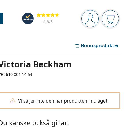
Navigeringsmeny
Recensioner
Du är inloggad
Varukor
4,8
/5
Bonusprodukter
Victoria Beckham
VB2610 001 14 54
Vi säljer inte den här produkten i nuläget.
Du kanske också gillar: