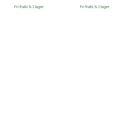
Fri frakt
&
I lager
Fri frakt
&
I lager