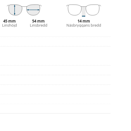
 putsduk.
eller eller kolla in vår
glasögonguide
om du
45 mm
54 mm
14 mm
Linshöjd
Linsbredd
Näsbryggans bredd
na före användning