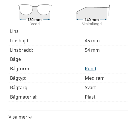
modeller kan komma med en tygpåse i stället för en
Upptäck hela
glasögon
sortimentet för att hitta fler mod
behöver hjälp med att välja ditt par.
130 mm
140 mm
Bredd
Skalmlängd
Detta är en medicinteknisk produkt. Läs instruktioner
Lins
Linshöjd:
45 mm
Linsbredd:
54 mm
Båge
Bågform:
Rund
Bågtyp:
Med ram
Bågfärg:
Svart
Bågmaterial:
Plast
Storlek:
M
Bredd:
130 mm
Visa mer
Skalmlängd:
140 mm