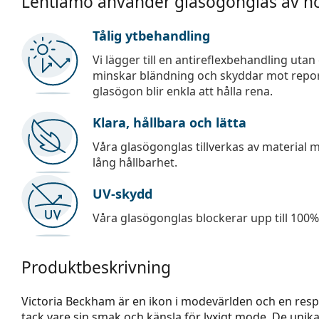
Lentiamo använder glasögonglas av hö
Tålig ytbehandling
Vi lägger till en antireflexbehandling uta
minskar bländning och skyddar mot repor,
glasögon blir enkla att hålla rena.
Klara, hållbara och lätta
Våra glasögonglas tillverkas av material
lång hållbarhet.
UV-skydd
Våra glasögonglas blockerar upp till 100% 
Produktbeskrivning
Victoria Beckham är en ikon i modevärlden och en re
tack vare sin smak och känsla för lyxigt mode. De uni