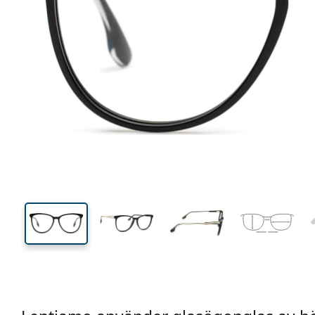
130 mm
Bredd
Linsbred
45 mm
54 mm
Linshöjd
Linsbredd