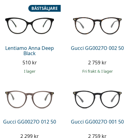
BÄSTSÄLJARE
Lentiamo Anna Deep
Gucci GG0027O 002 50
Black
510 kr
2 759 kr
I lager
Fri frakt
&
I lager
Gucci GG0027O 012 50
Gucci GG0027O 001 50
2 299 kr
2 759 kr