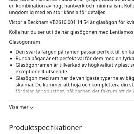
en kombination av högt hantverk och minimalism. Kolle
ungdomlig med en stor känsla för detaljer.
Victoria Beckham VB2610 001 14 54
är glasögon för kvi
Kolla hur du ser ut i de här glasögonen med Lentiamos 
Glasögonram
Den svarta färgen på ramen passar perfekt till en kall
Runda bågar är ett perfekt val för dem med en fyrkan
Glasögonramen är tillverkad av högkvalitativ plast
exceptionellt utseende.
Glasögon med ram har de vanligaste typerna av båg
skalmar. De kommer att höja och komplettera din sti
fördelar är robusthet, hållbarhet, det faktum att de 
deras skydd mot skador. Den här typen av ramar pass
styrka.
Visa mer
Tillbehör
Vi levererar glasögonen i sitt originalfodral. Fodral
Produktspecifikationer
Den medföljande putsduken är idealisk för rengörin