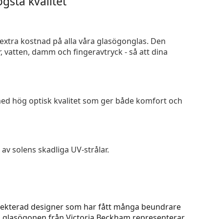
gsta kvalitet
n extra kostnad på alla våra glasögonglas. Den
 vatten, damm och fingeravtryck - så att dina
 med hög optisk kvalitet som ger både komfort och
av solens skadliga UV-strålar.
spekterad designer som har fått många beundrare
ka glasögonen från Victoria Beckham representerar