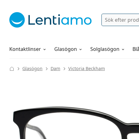
Sök
Logga in
Navigeringsmeny
Linsvätskor
Allt om att handla hos oss
Kontaktlinser
Glasögon
Solglasögon
Blå
Glasögon
Dam
Victoria Beckham