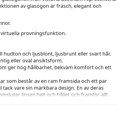
ktionen av glasögon är fräsch, elegant och
nnor.
virtuella provningsfunktion.
 hudton och ljusblont, ljusbrunt eller svart hår.
tig eller oval ansiktsform.
 som ger hög hållbarhet, bekväm komfort och ett
ar som består av en ram framsida och ett par
l tack vare sin märkbara design. En av deras
omsluter linsen helt och hållet och framför allt
ar alla linser, även linser med högre optisk
ets färg och utformning kan variera.
g och skötsel av glasögon. Observera att vissa