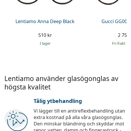
Persol
Prada
Lentiamo Anna Deep Black
Gucci GG002
Upptäck alla
510 kr
2 759 
I lager
Fri frakt
&
Lentiamo använder glasögonglas av
högsta kvalitet
Tålig ytbehandling
Vi lägger till en antireflexbehandling utan
extra kostnad på alla våra glasögonglas.
Den minskar bländning och skyddar mot
repor, vatten, damm och fingeravtryck -