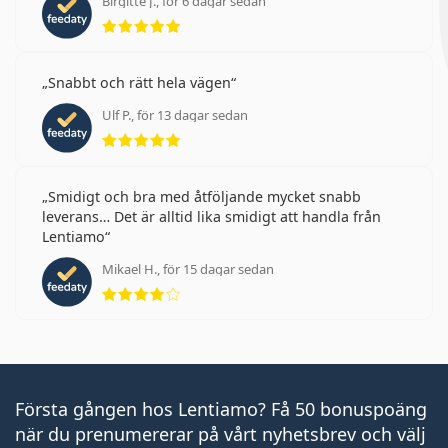
Birgitte J., för 6 dagar sedan
Betyg 5 av 5
Snabbt och rätt hela vägen
Ulf P., för 13 dagar sedan
Betyg 5 av 5
Smidigt och bra med åtföljande mycket snabb
leverans… Det är alltid lika smidigt att handla från
Lentiamo
Mikael H., för 15 dagar sedan
Betyg 4 av 5
Första gången hos Lentiamo? Få 50 bonuspoäng
när du prenumererar på vårt nyhetsbrev och välj