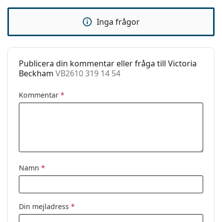
Fjädergångjärn:
Nej
Inga frågor
Tillbehör
Fodral:
Ja
Putsduk:
Ja
Publicera din kommentar eller fråga till Victoria
Beckham
VB2610 319 14 54
Övrigt
Kön:
Dam
Kommentar
*
Kategori:
Glasögon
Varumärke:
Victoria Beckham
Kod:
VB2610 319 14 54
Namn
*
Din mejladress
*