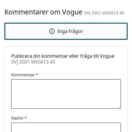
Kön:
Barn
Kommentarer om Vogue
Kategori:
Solglasögon
0VJ 2001 W65613 45
Varumärke:
Vogue
Inga frågor
Användning:
Enligt mode
Kod:
0VJ 2001 W65613 45
Publicera din kommentar eller fråga till Vogue
0VJ 2001 W65613 45
Kommentar
*
Namn
*