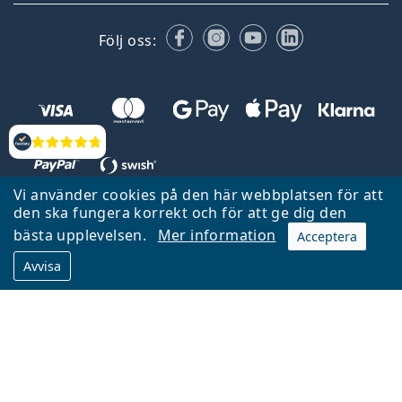
Facebook
Instagram
YouTube
LinkedIn
Följ oss:
Recensioner
Vi använder cookies på den här webbplatsen för att
den ska fungera korrekt och för att ge dig den
Tillbaka till startsidan
Gå upp
bästa upplevelsen.
Mer information
Acceptera
Lentiamo.se ägs och drivs av Lentiamo s.r.o., Tjeckien
Avvisa
Här för dig de senaste 18 åren.