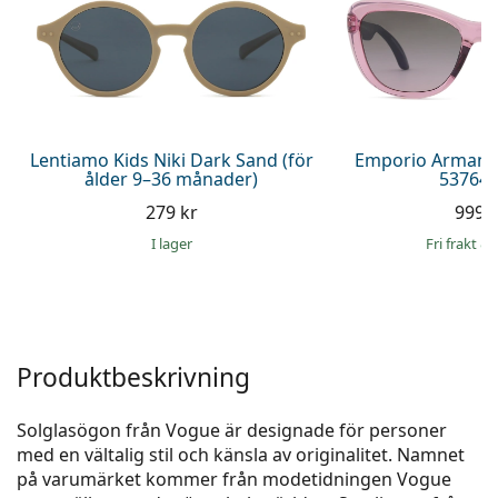
Persol
Prada
Upptäck alla
Lentiamo Kids Niki Dark Sand (för
Emporio Armani 
ålder 9–36 månader)
537646
279 kr
999 
I lager
Fri frakt
&
Produktbeskrivning
Solglasögon från Vogue är designade för personer
med en vältalig stil och känsla av originalitet. Namnet
på varumärket kommer från modetidningen Vogue