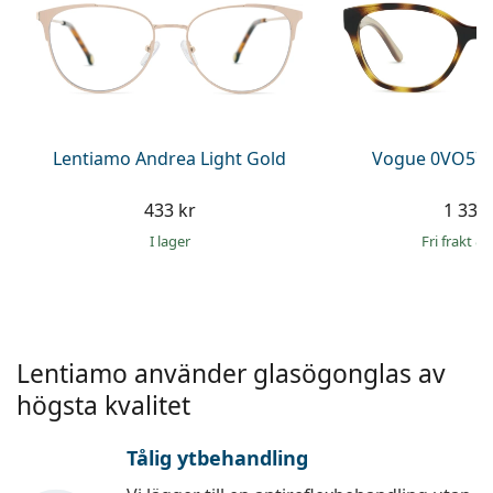
Persol
Prada
Upptäck alla
Lentiamo Andrea Light Gold
Vogue 0VO571
433 kr
1 339 
I lager
Fri frakt
&
Lentiamo använder glasögonglas av
högsta kvalitet
Tålig ytbehandling