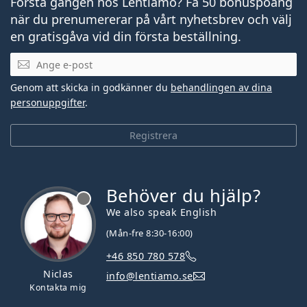
Första gången hos Lentiamo? Få 50 bonuspoäng
när du prenumererar på vårt nyhetsbrev och välj
en gratisgåva vid din första beställning.
Mejladress
Genom att skicka in godkänner du
behandlingen av dina
personuppgifter
.
Registrera
Behöver du hjälp?
We also speak English
(Mån-fre 8:30-16:00)
+46 850 780 578
Niclas
info@lentiamo.se
Kontakta mig