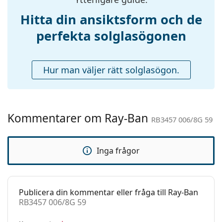
Justerbara
Ja
Hitta din ansiktsform och de
näskuddar:
perfekta solglasögonen
Fjädergångjärn:
Nej
Tillbehör
Hur man väljer rätt solglasögon.
Fodral:
Ja
Putsduk:
Ja
Övrigt
Kommentarer om Ray-Ban
Kön:
Unisex
RB3457 006/8G 59
Kategori:
Solglasögon
Inga frågor
Varumärke:
Ray-Ban
Användning:
Enligt mode
Kod:
RB3457 006/8G 59
Publicera din kommentar eller fråga till Ray-Ban
RB3457 006/8G 59
Recept finns:
Nej