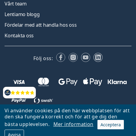
Vårt team
Lentiamo blogg
Fördelar med att handla hos oss
Kontakta oss
Facebook
Instagram
YouTube
LinkedIn
Följ oss:
Recensioner
Vi använder cookies på den här webbplatsen för att
den ska fungera korrekt och för att ge dig den
Tillbaka till startsidan
Gå upp
bästa upplevelsen.
Mer information
Acceptera
Lentiamo.se ägs och drivs av Lentiamo s.r.o., Tjeckien
Avvisa