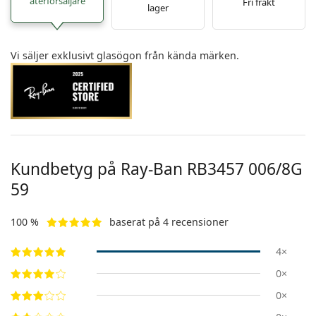
återförsäljare
Fri frakt
lager
Vi säljer exklusivt glasögon från kända märken.
Kundbetyg på Ray-Ban
RB3457 006/8G
59
100 %
baserat på 4 recensioner
4×
0×
0×