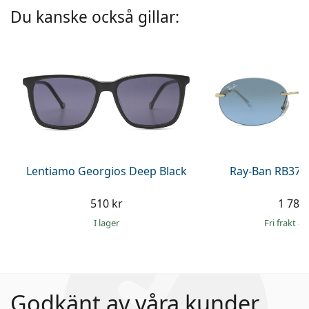
Du kanske också gillar:
Lentiamo Georgios Deep Black
Ray-Ban RB376
510 kr
1 789 
I lager
Fri frakt
&
Godkänt av våra kunder