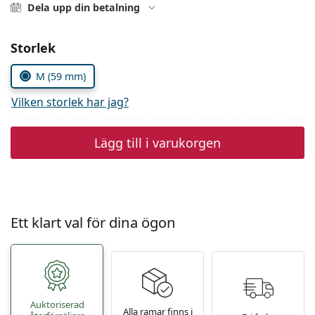
Persol
Dela upp din betalning
Prada
Välj parametrar
Storlek
Upptäck alla
M (59 mm)
Vilken storlek har jag?
Lägg till i varukorgen
Ett klart val för dina ögon
Auktoriserad
Alla ramar finns i