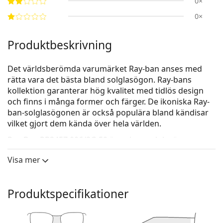
0×
0×
Produktbeskrivning
Det världsberömda varumärket Ray-ban anses med
rätta vara det bästa bland solglasögon. Ray-bans
kollektion garanterar hög kvalitet med tidlös design
och finns i många former och färger. De ikoniska Ray-
ban-solglasögonen är också populära bland kändisar
vilket gjort dem kända över hela världen.
Ray-Ban RB3457 006/8G 59
är unisex-solglasögon.
Kolla hur du ser ut i dessa solglasögon med Lentiamos
Visa mer
virtuella provningsfunktion.
Solglasögonram
Produktspecifikationer
Den svarta färgen på ramen passar perfekt till en
kall hudton och ljusblont, ljusbrunt eller svart hår.
Rektangulära solglasögonramar
är ett idealiskt val