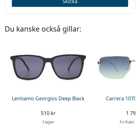
Skicka
Du kanske också gillar:
Lentiamo Georgios Deep Black
Carrera 1070/
510 kr
1 799 
I lager
Fri frakt
&