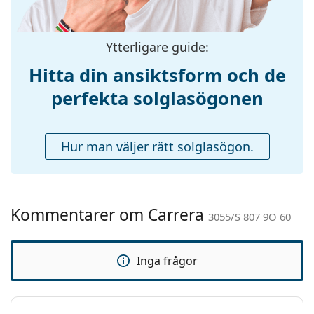
Näsbryggans
12 mm
bredd:
Vikt:
220 g
Ytterligare guide:
Justerbara
Nej
Hitta din ansiktsform och de
näskuddar:
perfekta solglasögonen
Fjädergångjärn:
Nej
Tillbehör
Hur man väljer rätt solglasögon.
Fodral:
Ja
Putsduk:
Ja
Övrigt
Kommentarer om Carrera
Kön:
Unisex
3055/S 807 9O 60
Kategori:
Solglasögon
Inga frågor
Varumärke:
Carrera
Användning:
Enligt mode
Kod:
3055/S 807 9O 60