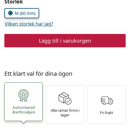
Välj parametrar
Storlek
Persol
M (60 mm)
Prada
Vilken storlek har jag?
Upptäck alla
Lägg till i varukorgen
Ett klart val för dina ögon
Auktoriserad
Alla ramar finns i
återförsäljare
Fri frakt
lager