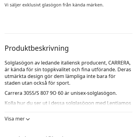
Vi säljer exklusivt glasögon från kända märken.
Produktbeskrivning
Solglasögon av ledande italiensk producent, CARRERA,
är kända för sin toppkvalitet och fina utförande. Deras
utmärkta design gör dem lämpliga inte bara för
staden utan också för sport.
Carrera 3055/S 807 9O 60
är unisex-solglasögon.
Kolla hur du ser ut i dessa solglasögon med Lentiamos
virtuella provningsfunktion.
Visa mer
Solglasögonram
Den svarta färgen på ramen passar perfekt till en
kall hudton och ljusblont, ljusbrunt eller svart hår.